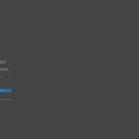
rpo
orro,
es
a, em
 MAIS
a-
os CB
 28
iveira
ou em
de