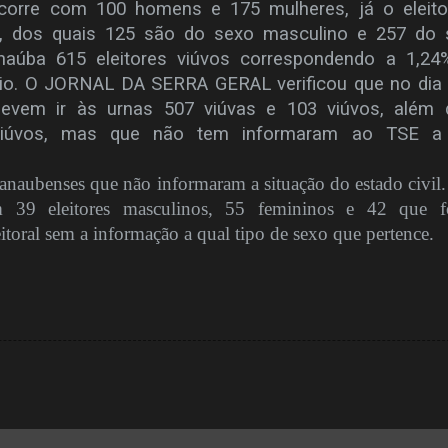
 ocorre com 100 homens e 175 mulheres, já o eleit
, dos quais 125 são do sexo masculino e 257 do 
aúba 615 eleitores viúvos correspondendo a 1,24
pio. O JORNAL DA SERRA GERAL verificou que no dia
evem ir às urnas 507 viúvas e 103 viúvos, além 
 viúvos, mas que não tem informaram ao TSE a
janaubenses que não informaram a situação do estado civil.
m 39 eleitores masculinos, 55 femininos e 42 que 
eitoral sem a informação a qual tipo de sexo que pertence.