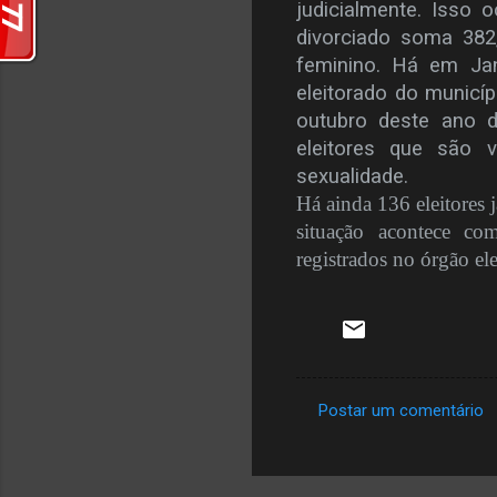
judicialmente. Isso
divorciado soma 382
feminino. Há em Jan
eleitorado do municí
outubro deste ano d
eleitores que são
sexualidade.
Há ainda 136 eleitores 
situação acontece co
registrados no órgão el
Postar um comentário
C
o
m