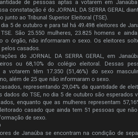
uantidade de pessoas aptas a votarem em Janaúba
 Essa constatação é do JORNAL DA SERRA GERAL dian
 junto ao Tribunal Superior Eleitoral (TSE).
 dia 5 de outubro e para tal há 49.498 eleitores de Ja
o TSE. São 25.550 mulheres, 23.825 homens e ainda
do o órgão, não informaram o sexo. Os eleitores solt
s pelos casados.
rações do JORNAL DA SERRA GERAL, em Janaúb
lteiros ou 68,10% do colégio eleitoral. Dessas pe
as a votarem têm 17.350 (51,46%) do sexo masculi
ino, além de 25 que não informaram o sexo.
 casados, representando 29,04% da quantidade de elei
os dados do TSE, no dia 5 de outubro são esperados 
ados, enquanto que as mulheres representam 57,16
eleitorado casado que ainda tem 51 pessoas que nã
informação de sexo.
O
tores de Janaúba se encontram na condição de sepa