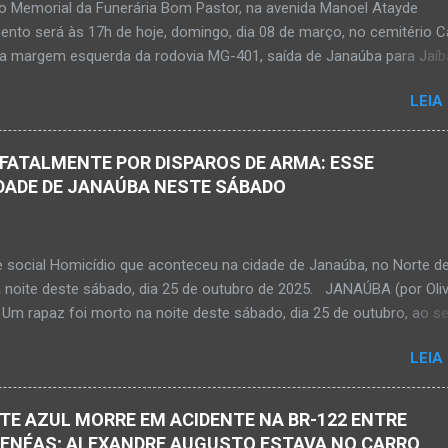
no Memorial da Funerária Bom Pastor, na avenida Manoel Atayde
m adolescente de 16 anos morreu após se afogar na Cachoeira de 
ento será às 17h de hoje, domingo, dia 08 de março, no cemitério
alizada na zona rural de Ma...
na margem esquerda da rodovia MG-401, saída de Janaúba para Jaíb
rdone Kemio Nardone JANAÚBA – Foi com tristeza que recebi na n
LEIA
bado, dia 7 de março, a informação da partida eterna do jovem Kem
Souza Silva, filho do casal de amigos Roseane Soares Souza (Rose
 Silva (colega de rádio e comunicação). Aos 30 anos de idade
 FATALMENTE POR DISPAROS DE ARMA: ESSE
dos em 10 de agosto de 2025, Kemio decidiu por finalizar a sua mi
IDADE DE JANAÚBA NESTE SÁBADO
l entre nós. Ele não retornou para casa em tempo hábil e a partir da
 procura por ele. O reencontro foi de maneira triste...já estava sem si
ma decisão dele. Lamentável! Jovem com futuro promissor. Conheci e
e social Homicídio que aconteceu na cidade de Janaúba, no Norte d
ando nasceu. Que o Nosso Senhor acolhe o Kemio nessa partida et
a noite deste sábado, dia 25 de outubro de 2025. JANAÚBA (por Oliv
so Senhor dê forças ao colega Sílvio da Silva, à amiga Rose e a...
 Um rapaz foi morto na noite deste sábado, dia 25 de outubro, ao se
 por disparos de arma momento em que transitava pela rua Salviana
LEIA
airro Boa Vista, região Norte da cidade de Janaúba, situada na regiã
al, no Norte de Minas. O caso foi registrado tanto pelo 51º Batalhão
ilitar de Janaúba quanto pela 3ª Delegacia Regional da Polícia Civil d
TE AZUL MORRE EM ACIDENTE NA BR-122 ENTRE
 Henrique Pereira Gomes, de 27 anos de idade, foi encontrado esten
 ENÉAS; ALEXANDRE AUGUSTO ESTAVA NO CARRO