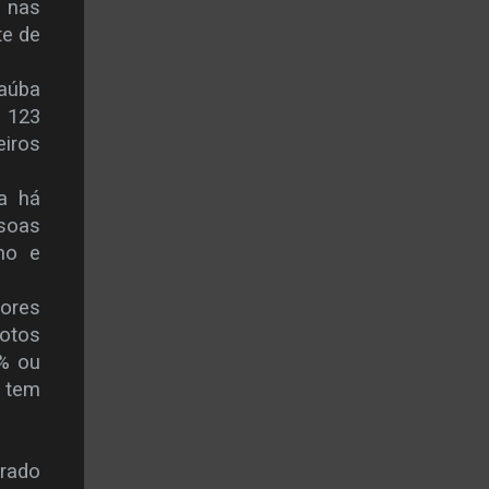
 nas
te de
naúba
 123
eiros
a há
ssoas
no e
tores
votos
% ou
o tem
rado