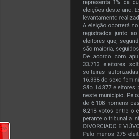
representa 1% da q
eleições deste ano.
levantamento realizado
A eleição ocorrerá no
registrados junto a
eleitores que, segun
são maioria, seguido
De acordo com apu
33.713 eleitores so
solteiras autorizad
16.338 do sexo femin
São 14.377 eleitores
neste município. Pel
de 6.108 homens cas
8.218 votos entre o 
perante o tribunal a 
DIVORCIADO E VIÚV
Pelo menos 275 elei