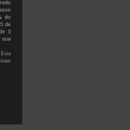
orado
sexo
% do
 5 de
de 5
 sua
 Essa
foram