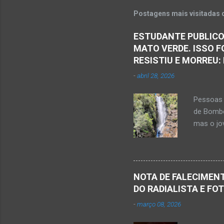
e
Postagens mais visitadas 
n
ESTUDANTE PUBLICO
t
MATO VERDE. ISSO F
á
RESISTIU E MORREU:
r
-
abril 28, 2026
i
o
Pessoas 
s
de Bombe
mas o jov
publicou
Mato Ver
feira, di
Populare
NOTA DE FALECIMENT
estudant
DO RADIALISTA E FO
de abril 
-
março 08, 2026
Júnior) 
tragédia