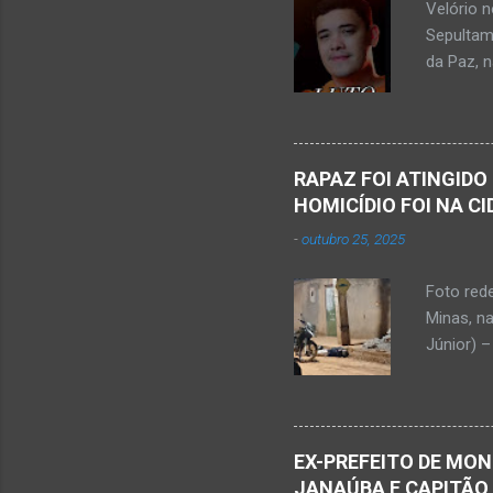
Velório 
Minas. U
Sepultam
Rosa, loc
da Paz, 
Kemio Na
desse sá
Nardone 
Sílvio da
RAPAZ FOI ATINGIDO
completa
HOMICÍDIO FOI NA C
presencia
-
outubro 25, 2025
iniciou a
vida...u
Foto red
desde qu
Minas, n
Que o Nos
Júnior) –
atingido
Caldas, b
Serra Ger
Polícia M
EX-PREFEITO DE MON
Janaúba.
JANAÚBA E CAPITÃO