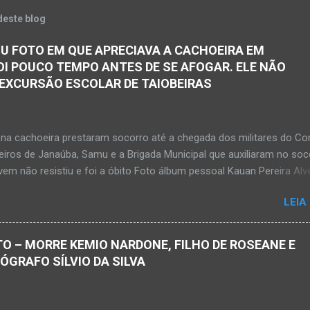
deste blog
U FOTO EM QUE APRECIAVA A CACHOEIRA EM
OI POUCO TEMPO ANTES DE SE AFOGAR. ELE NÃO
 EXCURSÃO ESCOLAR DE TAIOBEIRAS
na cachoeira prestaram socorro até a chegada dos militares do Co
iros de Janaúba, Samu e a Brigada Municipal que auxiliaram no soc
em não resistiu e foi a óbito Foto álbum pessoal Kauan Pereira Alv
 em sua rede social a foto em que apreciava a Cachoeira Maria Ros
LEIA
de, pouco tempo antes de se afogar e depois vir a óbito nesta terç
a 28 de abril de 2026. Foto álbum pessoal Kauan Pereira Alves. Fot
s, Corpo de Bombeiros Militar, Samu e Brigada Municipal socorrem
O – MORRE KEMIO NARDONE, FILHO DE ROSEANE E
e que se afogou em cachoeira em Mato Verde nesta terça-feira, dia
TÓGRAFO SÍLVIO DA SILVA
de 2026. Adolescente não resistiu e foi a óbito. MATO VERDE (por Ol
– O que seria um dia de lazer, de conhecimento e de interação acab
 para um grupo de estudantes do município de Taiobeiras, no Norte 