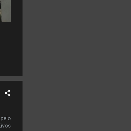
 pelo
úvos