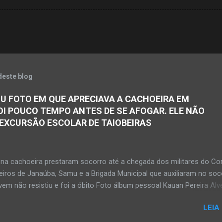
deste blog
U FOTO EM QUE APRECIAVA A CACHOEIRA EM
OI POUCO TEMPO ANTES DE SE AFOGAR. ELE NÃO
 EXCURSÃO ESCOLAR DE TAIOBEIRAS
na cachoeira prestaram socorro até a chegada dos militares do Co
iros de Janaúba, Samu e a Brigada Municipal que auxiliaram no soc
em não resistiu e foi a óbito Foto álbum pessoal Kauan Pereira Alv
 em sua rede social a foto em que apreciava a Cachoeira Maria Ros
LEIA
de, pouco tempo antes de se afogar e depois vir a óbito nesta terç
a 28 de abril de 2026. Foto álbum pessoal Kauan Pereira Alves. Fot