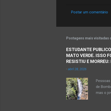
Postar um comentário
C
o
m
e
Postagens mais visitadas 
n
ESTUDANTE PUBLICO
t
MATO VERDE. ISSO F
á
RESISTIU E MORREU:
r
-
abril 28, 2026
i
o
Pessoas 
s
de Bombe
mas o jov
publicou
Mato Ver
feira, di