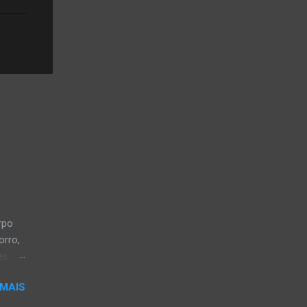
rpo
orro,
es
a, em
 MAIS
a-
os CB