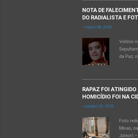
Populare
NOTA DE FALECIMENT
estudant
DO RADIALISTA E FO
de abril 
-
março 08, 2026
Júnior) 
tragédia
Velório 
Minas. U
Sepultam
Rosa, loc
da Paz, 
Kemio Na
desse sá
Nardone 
Sílvio da
RAPAZ FOI ATINGIDO
completa
HOMICÍDIO FOI NA C
presencia
-
outubro 25, 2025
iniciou a
vida...u
Foto red
desde qu
Minas, n
Que o Nos
Júnior) –