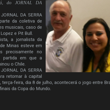
e Sá, do JORNAL DA
do JORNAL DA SERRA
rte da coletiva de
s musicais, caso de
 Lopez e Pit Bull.
sta, a jornalista da
l de Minas esteve em
is precisamente no
a partida em que a
minou o Chile.
do JORNAL DA SERRA
a retornar à capital
terça-feira, dia 8 de julho, acontecerá o jogo entre Bra
finais da Copa do Mundo.