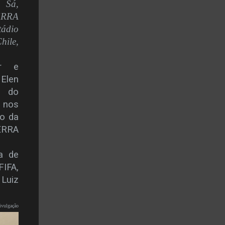
 Sá,
ERRA
tádio
hile,
or e
Elen
e do
nos
ão da
ERRA
a de
FIFA,
 Luiz
ivulgação