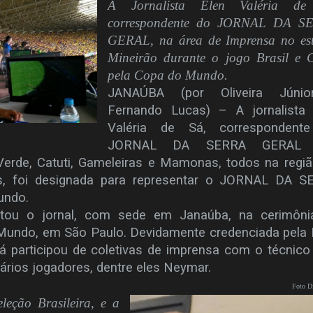
A Jornalista Elen Valéria de
correspondente do JORNAL DA S
GERAL, na área de Imprensa no es
Mineirão durante o jogo Brasil e C
pela Copa do Mundo.
JANAÚBA (por Oliveira Júni
Fernando Lucas) – A jornalista 
Valéria de Sá, correspondent
JORNAL DA SERRA GERAL 
erde, Catuti, Gameleiras e Mamonas, todos na regi
s, foi designada para representar o JORNAL DA S
undo.
ntou o jornal, com sede em Janaúba, na cerimôni
Mundo, em São Paulo. Devidamente credenciada pela 
Sá participou de coletivas de imprensa com o técnico
vários jogadores, dentre eles Neymar.
Foto D
leção Brasileira, e a