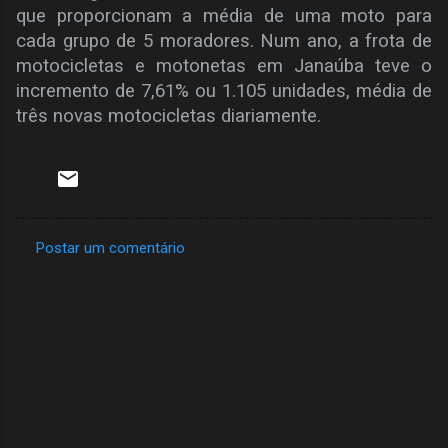
que proporcionam a média de uma moto para
cada grupo de 5 moradores. Num ano, a frota de
motocicletas e motonetas em Janaúba teve o
incremento de 7,61% ou 1.105 unidades, média de
três novas motocicletas diariamente.
Postar um comentário
C
o
m
e
n
t
á