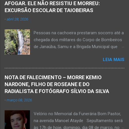
AFOGAR. ELE NÃO RESISTIU E MORREU:
ferida e foi levada pelos socorristas do Samu
EXCURSÃO ESCOLAR DE TAIOBEIRAS
para o hospital na cidade de Monte Azul. Essa
-
abril 28, 2026
vítima apresenta traumatismo cranioencefálico
grave e poderá ser transportada em aeronave
Pessoas na cachoeira prestaram socorro até a
do Suporte Aéreo Avançado de Vida (SAAV)
chegada dos militares do Corpo de Bombeiros
para unidade hospi...
de Janaúba, Samu e a Brigada Municipal que
auxiliaram no socorro, mas o jovem não
LEIA MAIS
resistiu e foi a óbito Foto álbum pessoal Kauan
Pereira Alves publicou em sua rede social a
foto em que apreciava a Cachoeira Maria Rosa,
NOTA DE FALECIMENTO – MORRE KEMIO
em Mato Verde, pouco tempo antes de se
NARDONE, FILHO DE ROSEANE E DO
afogar e depois vir a óbito nesta terça-feira, dia
RADIALISTA E FOTÓGRAFO SÍLVIO DA SILVA
28 de abril de 2026. Foto álbum pessoal Kauan
-
março 08, 2026
Pereira Alves. Fotos CB Populares, Corpo de
Bombeiros Militar, Samu e Brigada Municipal
Velório no Memorial da Funerária Bom Pastor,
socorrem estudante que se afogou em
na avenida Manoel Atayde Sepultamento será
cachoeira em Mato Verde nesta terça-feira, dia
às 17h de hoje, domingo, dia 08 de março, no