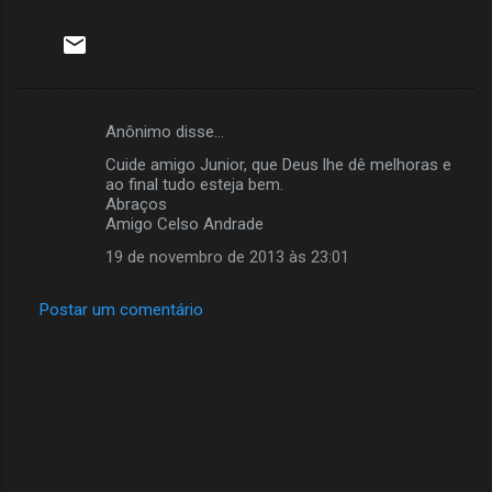
Anônimo disse…
C
Cuide amigo Junior, que Deus lhe dê melhoras e
o
ao final tudo esteja bem.
m
Abraços
Amigo Celso Andrade
e
19 de novembro de 2013 às 23:01
n
t
Postar um comentário
á
r
i
o
s