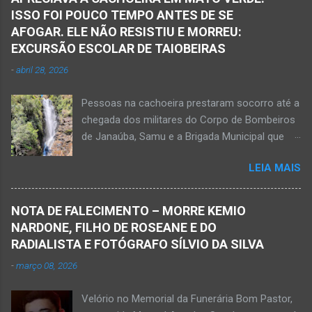
Janaúba seguiram para o local. Uma mulher
ISSO FOI POUCO TEMPO ANTES DE SE
morreu e a outra vítima ficou gravemente
AFOGAR. ELE NÃO RESISTIU E MORREU:
ferida e foi levada pelos socorristas do Samu
EXCURSÃO ESCOLAR DE TAIOBEIRAS
para o hospital na cidade de Monte Azul. Essa
-
abril 28, 2026
vítima apresenta traumatismo cranioencefálico
grave e poderá ser transportada em aeronave
Pessoas na cachoeira prestaram socorro até a
do Suporte Aéreo Avançado de Vida (SAAV)
chegada dos militares do Corpo de Bombeiros
para unidade hospi...
de Janaúba, Samu e a Brigada Municipal que
auxiliaram no socorro, mas o jovem não
LEIA MAIS
resistiu e foi a óbito Foto álbum pessoal Kauan
Pereira Alves publicou em sua rede social a
foto em que apreciava a Cachoeira Maria Rosa,
NOTA DE FALECIMENTO – MORRE KEMIO
em Mato Verde, pouco tempo antes de se
NARDONE, FILHO DE ROSEANE E DO
afogar e depois vir a óbito nesta terça-feira, dia
RADIALISTA E FOTÓGRAFO SÍLVIO DA SILVA
28 de abril de 2026. Foto álbum pessoal Kauan
-
março 08, 2026
Pereira Alves. Fotos CB Populares, Corpo de
Bombeiros Militar, Samu e Brigada Municipal
Velório no Memorial da Funerária Bom Pastor,
socorrem estudante que se afogou em