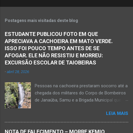
Postagens mais visitadas deste blog
ESTUDANTE PUBLICOU FOTO EM QUE
APRECIAVA A CACHOEIRA EM MATO VERDE.
ISSO FOI POUCO TEMPO ANTES DE SE
AFOGAR. ELE NÃO RESISTIU E MORREU:
EXCURSÃO ESCOLAR DE TAIOBEIRAS
-
abril 28, 2026
Pessoas na cachoeira prestaram socorro até a
chegada dos militares do Corpo de Bombeiros
de Janaúba, Samu e a Brigada Municipal que
auxiliaram no socorro, mas o jovem não
LEIA MAIS
resistiu e foi a óbito Foto álbum pessoal Kauan
Pereira Alves publicou em sua rede social a
foto em que apreciava a Cachoeira Maria Rosa,
NOTA DE FALECIMENTO – MORRE KEMIO