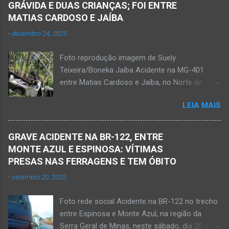
GRÁVIDA E DUAS CRIANÇAS; FOI ENTRE
ao bar portando uma faca. Ao aproximar do
MATIAS CARDOSO E JAÍBA
rapaz, o homem sacou uma faca. O mais novo
-
dezembro 24, 2025
foi se defender e conseguiu desarmar o
desafeto. Já de posse da faca, o rapaz
Foto reprodução imagem de Suely
desferiu golpes fatais na vítima. Antônio Simas
Teixeira/Boneka Jaíba Acidente na MG-401
de Oliveira, de 61 anos, morreu no local.
entre Matias Cardoso e Jaíba, no Norte de
Equipes da Polícia Militar, da perícia da Polícia
Minas, nesta quarta-feira, dia 24 de dezembro
Civil e do Samu compareceram ao local. Houve
LEIA MAIS
de 2025. JAÍBA (por Oliveira Júnior) – Grave
a constatação de quatro perfurações na região
acidente na rodovia Prefeito Osvaldo Bandeira,
torácica, além de ferimentos na face e sinais
a MG-401, na manhã desta quarta-feira, dia 24
de trauma na vítima. O autor desse
GRAVE ACIDENTE NA BR-122, ENTRE
de dezembro. Uma mulher morreu e sete
assassinato foi preso pela Políci...
MONTE AZUL E ESPINOSA: VÍTIMAS
pessoas ficaram feridas nesse acidente no
PRESAS NAS FERRAGENS E TEM ÓBITO
trecho entre Matias Cardoso e Jaíba. Uma
-
setembro 20, 2025
camionete saiu da pista e bateu numa árvore.
Policiais militares estiveram no local apurando
Foto rede social Acidente na BR-122 no trecho
as informações acerca desse acidente. A 3ª
entre Espinosa e Monte Azul, na região da
Delegacia Regional da Polícia Civil de Janaúba
Serra Geral de Minas, neste sábado, dia 20 de