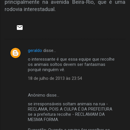
principalmente na avenida Beira-Rio, que é uma
rodovia interestadual.
geraldo
disse…
C
o interessante é que essa equipe que recolhe
o
os animais soltos devem ser fantasmas
m
porquê ninguém vê.
e
18 de julho de 2013 às 23:54
n
t
Anônimo disse…
á
se irresponsáveis soltam animais na rua -
RECLAMA, POIS A CULPA É DA PREFEITURA
r
se a prefeitura recolhe - RECLAMAM DA
i
MESMA FORMA.
o
Sugestão: Quando a equipe for recolher os