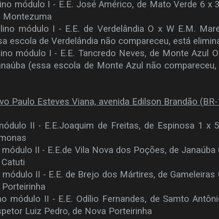
ino módulo I - E.E. José Américo, de Mato Verde 6 x 3
de Montezuma
lino módulo I - E.E. de Verdelândia O x W E.M. Mar
sa escola de Verdelândia não compareceu, está elimin
lino módulo I - E.E. Tancredo Neves, de Monte Azul 
Janaúba
(essa escola de Monte Azul não compareceu,
ivo Paulo Esteves Viana, avenida Edilson Brandão (BR-
módulo II - E.E.Joaquim de Freitas, de Espinosa 1 x 5
amonas
o módulo II - E.E.de Vila Nova dos Poções, de Janaúba 
 Catuti
 módulo II - E.E. de Brejo dos Mártires, de Gameleiras 
Porteirinha
no módulo II - E.E. Odílio Fernandes, de Samto Antôn
spetor Luiz Pedro, de Nova Porteirinha