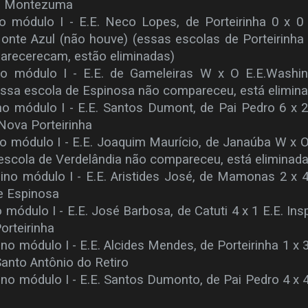
de Montezuma
no módulo I - E.E. Neco Lopes, de Porteirinha 0 x 0
Monte Azul (não houve)
(essas escolas de Porteirinha
arecerecam, estão eliminadas)
ino módulo I - E.E. de Gameleiras W x O E.E.Washi
essa escola de Espinosa não compareceu, está elimina
no módulo I - E.E. Santos Dumont, de Pai Pedro 6 x 2
Nova Porteirinha
no módulo I - E.E. Joaquim Maurício, de Janaúba W x O
escola de Verdelândia não compareceu, está eliminada
ino módulo I - E.E. Aristides José, de Mamonas 2 x 4
e Espinosa
 módulo I - E.E. José Barbosa, de Catuti 4 x 1 E.E. Ins
orteirinha
no módulo I - E.E. Alcides Mendes, de Porteirinha 1 x 3
Santo Antônio do Retiro
ino módulo I - E.E. Santos Dumonto, de Pai Pedro 4 x 4