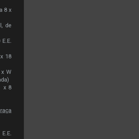
a 8 x
l, de
 E.E.
 x 18
O x W
ada)
1 x 8
raça
 E.E.