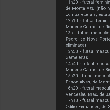
11h20 - futsal feminin
de Monte Azul (não 
compareceram, estão 
12h10 - futsal femini
Marlene Carmo, de Ri
13h - futsal masculin
Pedro, de Nova Porte
eliminada)
13h50 - futsal mascul
Gameleiras
14h40 - futsal masculi
Marlene Carmo, de Ri
15h30 - futsal mascul
Edson Alves, de Mon
16h20 - futsal mascul
Venceslau Brás, de J
17h10 - futsal mascul
Odílio Fernandes, de 