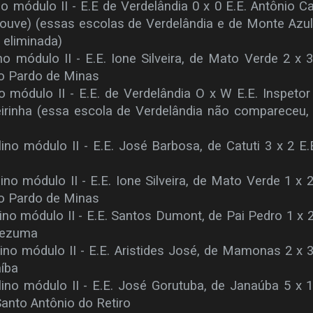
o módulo II - E.E de Verdelândia 0 x 0 E.E. Antônio Ca
houve)
(essas escolas de Verdelândia e de Monte Azu
eliminada)
no módulo II - E.E. Ione Silveira, de Mato Verde 2 x 3
o Pardo de Minas
o módulo II - E.E. de Verdelândia O x W E.E. Inspetor
irinha
(essa escola de Verdelândia não compareceu,
ino módulo II - E.E. José Barbosa, de Catuti 3 x 2 E.
no módulo II - E.E. Ione Silveira, de Mato Verde 1 x 2
o Pardo de Minas
ino módulo II - E.E. Santos Dumont, de Pai Pedro 1 x 2
tezuma
ino módulo II - E.E. Aristides José, de Mamonas 2 x 3
aíba
ino módulo II - E.E. José Gorutuba, de Janaúba 5 x 1
Santo Antônio do Retiro