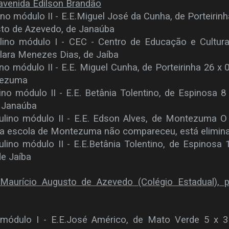
avenida Edilson Brandão
no módulo II - E.E.Miguel José da Cunha, de Porteirinh
sto de Azevedo, de Janaúba
ino módulo I - CEC - Centro de Educação e Cultura
lara Menezes Dias, de Jaíba
o módulo II - E.E. Miguel Cunha, de Porteirinha 26 x 0
tezuma
no módulo II - E.E. Betânia Tolentino, de Espinosa 8
e Janaúba
ulino módulo II - E.E. Edson Alves, de Montezuma 
a escola de Montezuma não compareceu, está elimin
lino módulo II - E.E.Betânia Tolentino, de Espinosa 
de Jaíba
Maurício Augusto de Azevedo (Colégio Estadual), p
 módulo I - E.E.José Américo, de Mato Verde 5 x 3