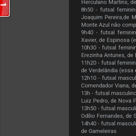
Herculano Martins, 
8h50 - futsal femini
Joaquim Pereira,de 
Monte Azul não comp
9h40 - futsal femin
Xavier, de Espinosa
(
10h30 - futsal femini
Erezinha Antunes, de 
11h20 - futsal femini
de Verdelândia
(essa 
12h10 - futsal mascul
Comendador Viana, d
13h - futsal masculino
Luiz Pedro, de Nova P
13h50 - futsal masculi
Odílio Fernandes, de 
14h40 - futsal mascul
de Gameleiras