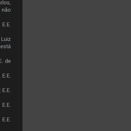
rlos,
l não
 E.E.
 Luiz
 está
E. de
 E.E.
 E.E.
 E.E.
 E.E.