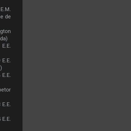
 E.M.
 e de
ngton
da)
 E.E.
 E.E.
)
 E.E.
petor
 E.E.
 E.E.