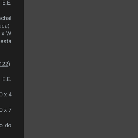
 E.E.
echal
ada)
O x W
 está
122)
 E.E.
0 x 4
0 x 7
io do