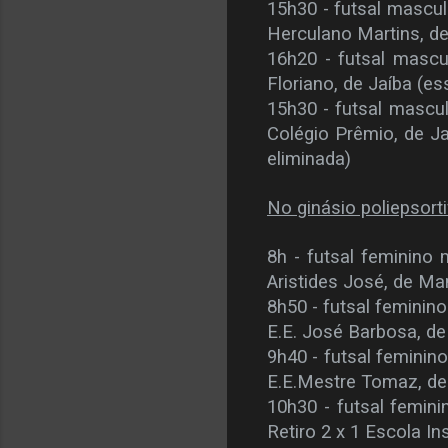
15h30 - futsal mascul
Herculano Martins, 
16h20 - futsal mascu
Floriano, de Jaíba
(es
15h30 - futsal mascu
Colégio Prêmio, de 
eliminada)
No ginásio poliepsort
8h - futsal feminino 
Aristides José, de M
8h50 - futsal feminin
E.E. José Barbosa, de
9h40 - futsal feminino
E.E.Mestre Tomaz, de 
10h30 - futsal femini
Retiro 2 x 1 Escola In