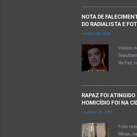
feira, di
Populare
NOTA DE FALECIMENT
estudant
DO RADIALISTA E FO
de abril 
-
março 08, 2026
Júnior) 
tragédia
Velório 
Minas. U
Sepultam
Rosa, loc
da Paz, 
Kemio Na
desse sá
Nardone 
Sílvio da
RAPAZ FOI ATINGIDO
completa
HOMICÍDIO FOI NA C
presencia
-
outubro 25, 2025
iniciou a
vida...u
Foto red
desde qu
Minas, n
Que o Nos