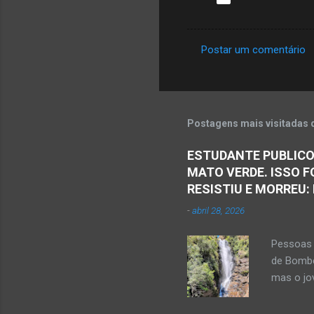
Postar um comentário
C
o
m
e
Postagens mais visitadas 
n
ESTUDANTE PUBLICO
t
MATO VERDE. ISSO F
á
RESISTIU E MORREU:
r
-
abril 28, 2026
i
o
Pessoas 
s
de Bombe
mas o jov
publicou
Mato Ver