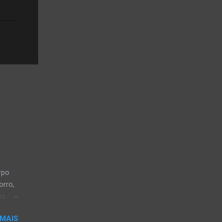
rpo
orro,
es
a, em
 MAIS
a-