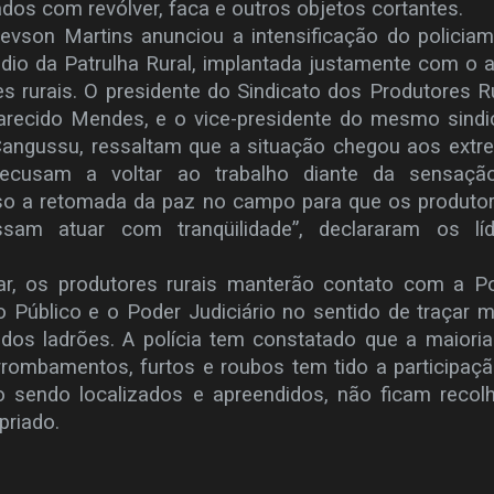
os com revólver, faca e outros objetos cortantes.
evson Martins anunciou a intensificação do policia
édio da Patrulha Rural, implantada justamente com o 
s rurais. O presidente do Sindicato dos Produtores R
recido Mendes, e o vice-presidente do mesmo sindi
Cangussu, ressaltam que a situação chegou aos ext
recusam a voltar ao trabalho diante da sensaçã
iso a retomada da paz no campo para que os produto
sam atuar com tranqüilidade”, declararam os líd
tar, os produtores rurais manterão contato com a Po
io Público e o Poder Judiciário no sentido de traçar 
 dos ladrões. A polícia tem constatado que a maiori
rrombamentos, furtos e roubos tem tido a participaç
sendo localizados e apreendidos, não ficam recolh
priado.