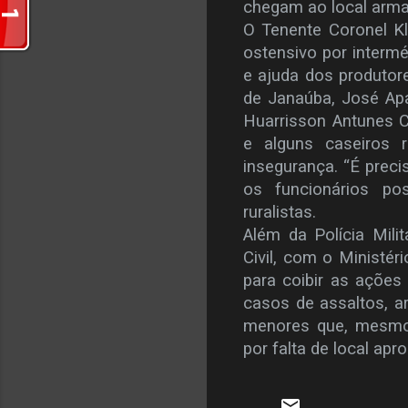
chegam ao local armad
O Tenente Coronel Kl
ostensivo por interm
e ajuda dos produtore
de Janaúba, José Apa
Huarrisson Antunes 
e alguns caseiros 
insegurança. “É prec
os funcionários pos
ruralistas.
Além da Polícia Mili
Civil, com o Ministér
para coibir as ações
casos de assaltos, a
menores que, mesmo 
por falta de local apro