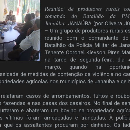
Reunião de produtores rurais c
comando do Batalhão da P
Janaúba.
JANAÚBA (por Oliveira Jú
– Um grupo de produtores rurais e
reunido com o comandante do
Batalhão da Polícia Militar de Jan
Tenente Coronel Klevson Pires Mar
na tarde de segunda-feira, dia 
março, quando na oportuni
ssidade de medidas de contenção da violência no c
ropriedades agrícolas nos municípios de Janaúba e de
s relataram casos de arrombamentos, furtos e roub
s fazendas e nas casas dos caseiros. No final de s
urtaram e abateram um bovino na propriedade agríc
s vítimas foram ameaçadas e trancadas. À políci
m que os assaltantes procuram por dinheiro. Os la