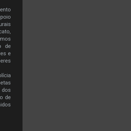
mento
apoio
urais
cato,
remos
o de
res e
eres
lícia
metas
a dos
ão de
idos