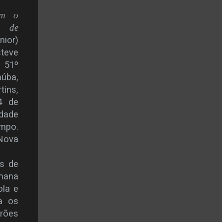
om o
M de
nior)
steve
 51º
aúba,
tins,
4 de
dade
ampo.
 Nova
os de
emana
ola e
a os
drões