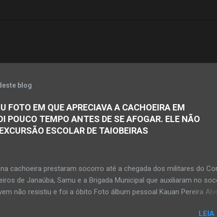
deste blog
U FOTO EM QUE APRECIAVA A CACHOEIRA EM
OI POUCO TEMPO ANTES DE SE AFOGAR. ELE NÃO
 EXCURSÃO ESCOLAR DE TAIOBEIRAS
na cachoeira prestaram socorro até a chegada dos militares do Co
iros de Janaúba, Samu e a Brigada Municipal que auxiliaram no soc
em não resistiu e foi a óbito Foto álbum pessoal Kauan Pereira Alv
 em sua rede social a foto em que apreciava a Cachoeira Maria Ros
LEIA
de, pouco tempo antes de se afogar e depois vir a óbito nesta terç