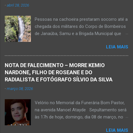
-
abril 28, 2026
vítima apresenta traumatismo cranioencefálico
grave e poderá ser transportada em aeronave
Pessoas na cachoeira prestaram socorro até a
do Suporte Aéreo Avançado de Vida (SAAV)
chegada dos militares do Corpo de Bombeiros
para unidade hospi...
de Janaúba, Samu e a Brigada Municipal que
auxiliaram no socorro, mas o jovem não
LEIA MAIS
resistiu e foi a óbito Foto álbum pessoal Kauan
Pereira Alves publicou em sua rede social a
foto em que apreciava a Cachoeira Maria Rosa,
NOTA DE FALECIMENTO – MORRE KEMIO
em Mato Verde, pouco tempo antes de se
NARDONE, FILHO DE ROSEANE E DO
afogar e depois vir a óbito nesta terça-feira, dia
RADIALISTA E FOTÓGRAFO SÍLVIO DA SILVA
28 de abril de 2026. Foto álbum pessoal Kauan
-
março 08, 2026
Pereira Alves. Fotos CB Populares, Corpo de
Bombeiros Militar, Samu e Brigada Municipal
Velório no Memorial da Funerária Bom Pastor,
socorrem estudante que se afogou em
na avenida Manoel Atayde Sepultamento será
cachoeira em Mato Verde nesta terça-feira, dia
às 17h de hoje, domingo, dia 08 de março, no
28 de abril de 2026. Adolescente não resistiu e
cemitério Campo da Paz, na margem esquerda
foi a óbito. MATO VERDE (por Oliveira Júnior)
LEIA MAIS
da rodovia MG-401, saída de Janaúba para