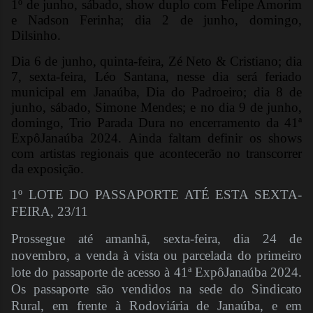
1º de junho, sábado, show duplo com Felipe Amorim
e Nadson Ferinha; dia 2 de junho, domingo,
Dilsinho.
Dia 6 de junho, quinta-feira, Zé Neto & Cristiano; dia
7, sexta-feira, Léo Santana, nesse dia será feriado
municipal em Janaúba, Dia do Padroeiro; dia 8 de
junho, sábado, Simone Mendes; e no dia 9 de junho,
domingo, Trio Parada Dura no encerramento da 41ª
ExpôJanaúba 2024. Ainda faltam definir os shows
com artistas regionais que acontecerão no transcorrer
da exposição.
1º LOTE DO PASSAPORTE ATÉ ESTA SEXTA-
FEIRA, 23/11
Prossegue até amanhã, sexta-feira, dia 24 de
novembro, a venda à vista ou parcelada do primeiro
lote do passaporte de acesso à 41ª ExpôJanaúba 2024.
Os passaporte são vendidos na sede do Sindicato
Rural, em frente à Rodoviária de Janaúba, e em