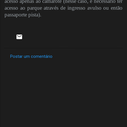
acesso apenas ao camarote (nesse caso, é necessário ter
acesso ao parque através de ingresso avulso ou então
passaporte pista).
Postar um comentário
C
o
m
e
n
t
á
r
i