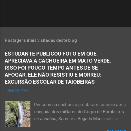
o
s
Postagens mais visitadas deste blog
ESTUDANTE PUBLICOU FOTO EM QUE
APRECIAVA A CACHOEIRA EM MATO VERDE.
ISSO FOI POUCO TEMPO ANTES DE SE
AFOGAR. ELE NÃO RESISTIU E MORREU:
EXCURSÃO ESCOLAR DE TAIOBEIRAS
-
abril 28, 2026
Pessoas na cachoeira prestaram socorro até a
chegada dos militares do Corpo de Bombeiros
de Janaúba, Samu e a Brigada Municipal que
auxiliaram no socorro, mas o jovem não