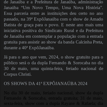
de Janaúba e a Prefeitura de Janaúba, administração
Janaúba “Um Novo Tempo, Uma Nova História”.
Essa parceria entre as instituições deu certo no ano
passado, na 39ª ExpôJanaúba com o show de Amado
Batista de graça para o povo. E neste ano mais uma
iniciativa positiva do Sindicato Rural e da Prefeitura
de Janaúba em contemplar a população com a entrada
gratuita para assistir ao show da banda Calcinha Preta,
durante a 40ª ExpôJanaúba.
Já para o ano que vem, 2024, o show gratuito para o
público será o da dupla Fernando & Sorocaba no dia
30 de maio, uma quinta-feira, feriado nacional de
Corpus Christi.
OS SHOWS DA 41ª EXPÔJANAÚBA 2024
No dia 30 de maio, feriado nacional, show da dupla
Fernando & Sorocaba, entrada gratuita; 31 de maio,
sexta-feira, show com a dupla Rayane & Rafaela; dia