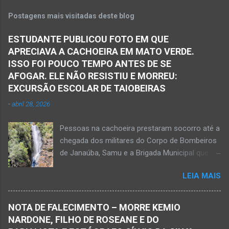
Postagens mais visitadas deste blog
ESTUDANTE PUBLICOU FOTO EM QUE
APRECIAVA A CACHOEIRA EM MATO VERDE.
ISSO FOI POUCO TEMPO ANTES DE SE
AFOGAR. ELE NÃO RESISTIU E MORREU:
EXCURSÃO ESCOLAR DE TAIOBEIRAS
-
abril 28, 2026
Pessoas na cachoeira prestaram socorro até a
chegada dos militares do Corpo de Bombeiros
de Janaúba, Samu e a Brigada Municipal que
auxiliaram no socorro, mas o jovem não
LEIA MAIS
resistiu e foi a óbito Foto álbum pessoal Kauan
Pereira Alves publicou em sua rede social a
foto em que apreciava a Cachoeira Maria Rosa,
NOTA DE FALECIMENTO – MORRE KEMIO
em Mato Verde, pouco tempo antes de se
NARDONE, FILHO DE ROSEANE E DO
afogar e depois vir a óbito nesta terça-feira, dia