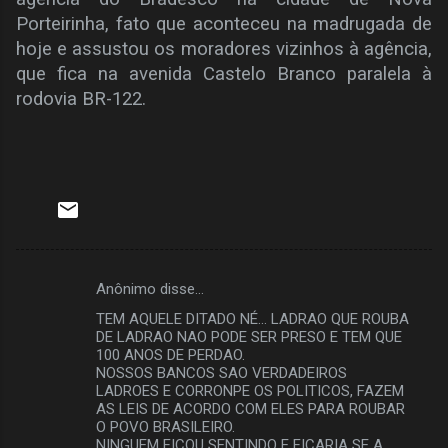
Porteirinha, fato que aconteceu na madrugada de
hoje e assustou os moradores vizinhos à agência,
que fica na avenida Castelo Branco paralela à
rodovia BR-122.
Anônimo disse…
C
TEM AQUELE DITADO NÉ... LADRAO QUE ROUBA
o
DE LADRAO NAO PODE SER PRESO E TEM QUE
m
100 ANOS DE PERDAO.
NOSSOS BANCOS SAO VERDADEIROS
e
LADROES E CORRONPE OS POLITICOS, FAZEM
AS LEIS DE ACORDO COM ELES PARA ROUBAR
n
O POVO BRASILEIRO.
t
NINGUEM FICOU SENTINDO E FICARIA SE A