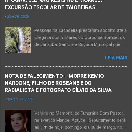
AFOGAR. ELE NÃO RESISTIU E MORREU:
ferida e foi levada pelos socorristas do Samu
EXCURSÃO ESCOLAR DE TAIOBEIRAS
para o hospital na cidade de Monte Azul. Essa
-
abril 28, 2026
vítima apresenta traumatismo cranioencefálico
grave e poderá ser transportada em aeronave
Pessoas na cachoeira prestaram socorro até a
do Suporte Aéreo Avançado de Vida (SAAV)
chegada dos militares do Corpo de Bombeiros
para unidade hospi...
de Janaúba, Samu e a Brigada Municipal que
auxiliaram no socorro, mas o jovem não
LEIA MAIS
resistiu e foi a óbito Foto álbum pessoal Kauan
Pereira Alves publicou em sua rede social a
foto em que apreciava a Cachoeira Maria Rosa,
NOTA DE FALECIMENTO – MORRE KEMIO
em Mato Verde, pouco tempo antes de se
NARDONE, FILHO DE ROSEANE E DO
afogar e depois vir a óbito nesta terça-feira, dia
RADIALISTA E FOTÓGRAFO SÍLVIO DA SILVA
28 de abril de 2026. Foto álbum pessoal Kauan
-
março 08, 2026
Pereira Alves. Fotos CB Populares, Corpo de
Bombeiros Militar, Samu e Brigada Municipal
Velório no Memorial da Funerária Bom Pastor,
socorrem estudante que se afogou em
na avenida Manoel Atayde Sepultamento será
cachoeira em Mato Verde nesta terça-feira, dia
às 17h de hoje, domingo, dia 08 de março, no
28 de abril de 2026. Adolescente não resistiu e