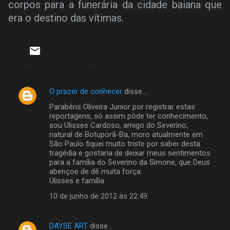
corpos para a funerária da cidade baiana que
era o destino das vítimas.
O prazer de conhecer
disse…
C
Parabéns Oliveira Junior por registrar estas
o
reportagens, só assim pôde ter conhecimento,
m
sou Ulisses Cardoso, amigo do Severino,
natural de Botuporã-Ba, moro atualmente em
e
São Paulo fiquei muito triste por saber desta
tragédia e gostaria de deixar meus sentimentos
n
para a família do Severino da Simone, que Deus
t
abençoe de dê muita força.
Ulisses e família
á
10 de junho de 2012 às 22:49
r
i
o
DAYSE ART
disse…