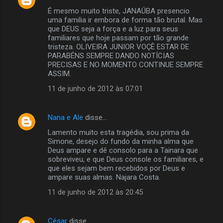
s
É mesmo muito triste, JANAÚBA presencio
uma familia ir embora de forma tão brutal. Mas
que DEUS seja a força e a luz para seus
familiares que hoje passam por tão grande
tristeza. OLIVEIRA JUNIOR VOÇÊ ESTAR DE
PARABÉNS SEMPRE DANDO NOTÍCIAS
PRECISAS E NO MOMENTO CONTINUE SEMPRE
ASSIM.
11 de junho de 2012 às 07:01
Nana e Ale
disse…
Lamento muito esta tragédia, sou prima da
Simone, desejo do fundo da minha alma que
Deus ampare e dê consolo para a Tainara que
sobreviveu, e que Deus console os familiares, e
que eles sejam bem recebidos por Deus e
ampare suas almas. Najara Costa.
11 de junho de 2012 às 20:45
César
disse…