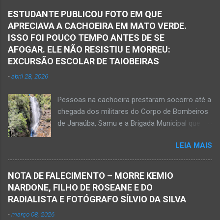
ESTUDANTE PUBLICOU FOTO EM QUE
APRECIAVA A CACHOEIRA EM MATO VERDE.
ISSO FOI POUCO TEMPO ANTES DE SE
AFOGAR. ELE NÃO RESISTIU E MORREU:
EXCURSÃO ESCOLAR DE TAIOBEIRAS
-
abril 28, 2026
Pessoas na cachoeira prestaram socorro até a
chegada dos militares do Corpo de Bombeiros
de Janaúba, Samu e a Brigada Municipal que
auxiliaram no socorro, mas o jovem não
LEIA MAIS
resistiu e foi a óbito Foto álbum pessoal Kauan
Pereira Alves publicou em sua rede social a
foto em que apreciava a Cachoeira Maria Rosa,
NOTA DE FALECIMENTO – MORRE KEMIO
em Mato Verde, pouco tempo antes de se
NARDONE, FILHO DE ROSEANE E DO
afogar e depois vir a óbito nesta terça-feira, dia
RADIALISTA E FOTÓGRAFO SÍLVIO DA SILVA
28 de abril de 2026. Foto álbum pessoal Kauan
-
março 08, 2026
Pereira Alves. Fotos CB Populares, Corpo de