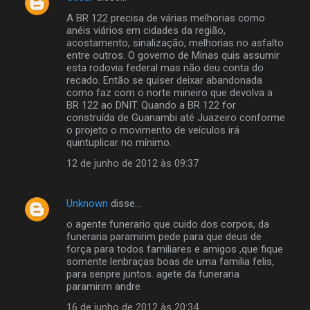
A BR 122 precisa de várias melhorias como
anéis viários em cidades da região,
acostamento, sinalização, melhorias no asfalto
entre outros. O governo de Minas quis assumir
esta rodovia federal mas não deu conta do
recado. Então se quiser deixar abandonada
como faz com o norte mineiro que devolva a
BR 122 ao DNIT. Quando a BR 122 for
construída de Guanambi até Juazeiro conforme
o projeto o movimento de veículos irá
quintuplicar no mínimo.
12 de junho de 2012 às 09:37
Unknown
disse…
o agente funerario que cuido dos corpos, da
funeraria paramirim pede para que deus de
força para todos familiares e amigos ,que fique
somente lenbraças boas de uma familia felis,
para senpre juntos. agete da funeraria
paramirim andre
16 de junho de 2012 às 20:34