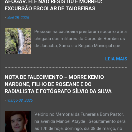
AFOGAR. ELE NÃO RESISTIU E MORREU:
usados para receber flores e plantas que
EXCURSÃO ESCOLAR DE TAIOBEIRAS
enfeitam o ambiente. Parabéns aos moradores
-
abril 28, 2026
por essa atitude, pelo gesto de amor à
natureza e por contribuir por uma Janaúba
Pessoas na cachoeira prestaram socorro até a
mais agradável, sustentável, linda e limpa.
chegada dos militares do Corpo de Bombeiros
de Janaúba, Samu e a Brigada Municipal que
auxiliaram no socorro, mas o jovem não
LEIA MAIS
resistiu e foi a óbito Foto álbum pessoal Kauan
Pereira Alves publicou em sua rede social a
foto em que apreciava a Cachoeira Maria Rosa,
NOTA DE FALECIMENTO – MORRE KEMIO
em Mato Verde, pouco tempo antes de se
NARDONE, FILHO DE ROSEANE E DO
afogar e depois vir a óbito nesta terça-feira, dia
RADIALISTA E FOTÓGRAFO SÍLVIO DA SILVA
28 de abril de 2026. Foto álbum pessoal Kauan
-
março 08, 2026
Pereira Alves. Fotos CB Populares, Corpo de
Bombeiros Militar, Samu e Brigada Municipal
Velório no Memorial da Funerária Bom Pastor,
socorrem estudante que se afogou em
na avenida Manoel Atayde Sepultamento será
cachoeira em Mato Verde nesta terça-feira, dia
às 17h de hoje, domingo, dia 08 de março, no
28 de abril de 2026. Adolescente não resistiu e