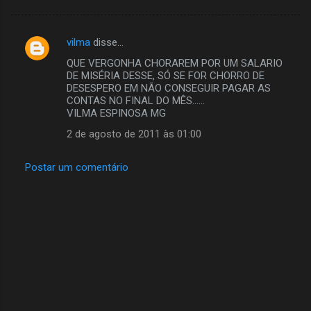
vilma
disse…
C
QUE VERGONHA CHORAREM POR UM SALARIO
o
DE MISÉRIA DESSE, SÓ SE FOR CHORRO DE
m
DESESPERO EM NÃO CONSEGUIR PAGAR AS
CONTAS NO FINAL DO MÊS......
e
VILMA ESPINOSA MG
n
2 de agosto de 2011 às 01:00
t
á
Postar um comentário
r
i
o
s