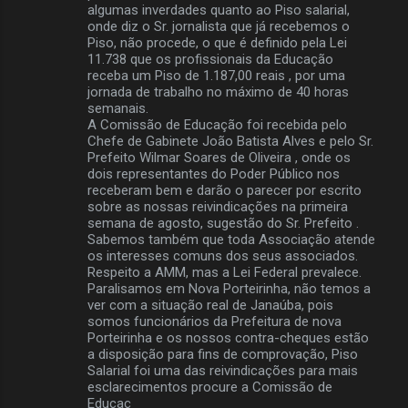
algumas inverdades quanto ao Piso salarial,
e
onde diz o Sr. jornalista que já recebemos o
Piso, não procede, o que é definido pela Lei
n
11.738 que os profissionais da Educação
t
receba um Piso de 1.187,00 reais , por uma
jornada de trabalho no máximo de 40 horas
á
semanais.
r
A Comissão de Educação foi recebida pelo
Chefe de Gabinete João Batista Alves e pelo Sr.
i
Prefeito Wilmar Soares de Oliveira , onde os
o
dois representantes do Poder Público nos
receberam bem e darão o parecer por escrito
s
sobre as nossas reivindicações na primeira
semana de agosto, sugestão do Sr. Prefeito .
Sabemos também que toda Associação atende
os interesses comuns dos seus associados.
Respeito a AMM, mas a Lei Federal prevalece.
Paralisamos em Nova Porteirinha, não temos a
ver com a situação real de Janaúba, pois
somos funcionários da Prefeitura de nova
Porteirinha e os nossos contra-cheques estão
a disposição para fins de comprovação, Piso
Salarial foi uma das reivindicações para mais
esclarecimentos procure a Comissão de
Educaç