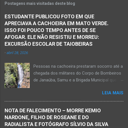
Postagens mais visitadas deste blog
ESTUDANTE PUBLICOU FOTO EM QUE
APRECIAVA A CACHOEIRA EM MATO VERDE.
ISSO FOI POUCO TEMPO ANTES DE SE
AFOGAR. ELE NÃO RESISTIU E MORREU:
EXCURSÃO ESCOLAR DE TAIOBEIRAS
-
abril 28, 2026
Pessoas na cachoeira prestaram socorro até a
chegada dos militares do Corpo de Bombeiros
de Janaúba, Samu e a Brigada Municipal que
auxiliaram no socorro, mas o jovem não
LEIA MAIS
resistiu e foi a óbito Foto álbum pessoal Kauan
Pereira Alves publicou em sua rede social a
foto em que apreciava a Cachoeira Maria Rosa,
NOTA DE FALECIMENTO – MORRE KEMIO
em Mato Verde, pouco tempo antes de se
NARDONE, FILHO DE ROSEANE E DO
afogar e depois vir a óbito nesta terça-feira, dia
RADIALISTA E FOTÓGRAFO SÍLVIO DA SILVA
28 de abril de 2026. Foto álbum pessoal Kauan