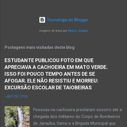
acidente na rodovia Prefeito Osvaldo Bandeira,
torácica, além de ferimentos na face e sinais
a MG-401, na manhã desta quarta-feira, dia 24
de trauma na vítima. O autor desse
de dezembro. Uma mulher morreu e sete
assassinato foi preso pela Políci...
Tecnologia do Blogger
pessoas ficaram feridas nesse acidente no
trecho entre Matias Cardoso e Jaíba. Uma
Imagens de tema por
Radius Images
camionete saiu da pista e bateu numa árvore.
Policiais militares estiveram no local apurando
Postagens mais visitadas deste blog
as informações acerca desse acidente. A 3ª
Delegacia Regional da Polícia Civil de Janaúba
ESTUDANTE PUBLICOU FOTO EM QUE
designou um perito para realizar os serviços de
APRECIAVA A CACHOEIRA EM MATO VERDE.
perícia os quais serão anexados ao Inquérito
ISSO FOI POUCO TEMPO ANTES DE SE
Policial. De acordo com informações da polícia,
AFOGAR. ELE NÃO RESISTIU E MORREU:
o veículo transitava no sentido Matias Cardoso
EXCURSÃO ESCOLAR DE TAIOBEIRAS
para Jaíba. O acidente foi em trecho distante
-
abril 28, 2026
em torno de dez quilômetros da cidade de
Matias Cardoso, na região da Serra Geral, no
Pessoas na cachoeira prestaram socorro até a
Norte de Minas. Ainda segundo a polícia, o
chegada dos militares do Corpo de Bombeiros
veículo transportava pessoas...
de Janaúba, Samu e a Brigada Municipal que