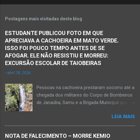
Postagens mais visitadas deste blog
ESTUDANTE PUBLICOU FOTO EM QUE
APRECIAVA A CACHOEIRA EM MATO VERDE.
ISSO FOI POUCO TEMPO ANTES DE SE
AFOGAR. ELE NÃO RESISTIU E MORREU:
EXCURSÃO ESCOLAR DE TAIOBEIRAS
-
abril 28, 2026
Pessoas na cachoeira prestaram socorro até a
chegada dos militares do Corpo de Bombeiros
de Janaúba, Samu e a Brigada Municipal que
auxiliaram no socorro, mas o jovem não
LEIA MAIS
resistiu e foi a óbito Foto álbum pessoal Kauan
Pereira Alves publicou em sua rede social a
foto em que apreciava a Cachoeira Maria Rosa,
NOTA DE FALECIMENTO – MORRE KEMIO
em Mato Verde, pouco tempo antes de se