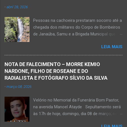
-
abril 28, 2026
Pessoas na cachoeira prestaram socorro até a
chegada dos militares do Corpo de Bombeiros
de Janaúba, Samu e a Brigada Municipal que
auxiliaram no socorro, mas o jovem não
LEIA MAIS
resistiu e foi a óbito Foto álbum pessoal Kauan
Pereira Alves publicou em sua rede social a
foto em que apreciava a Cachoeira Maria Rosa,
NOTA DE FALECIMENTO – MORRE KEMIO
em Mato Verde, pouco tempo antes de se
NARDONE, FILHO DE ROSEANE E DO
afogar e depois vir a óbito nesta terça-feira, dia
RADIALISTA E FOTÓGRAFO SÍLVIO DA SILVA
28 de abril de 2026. Foto álbum pessoal Kauan
-
março 08, 2026
Pereira Alves. Fotos CB Populares, Corpo de
Bombeiros Militar, Samu e Brigada Municipal
Velório no Memorial da Funerária Bom Pastor,
socorrem estudante que se afogou em
na avenida Manoel Atayde Sepultamento será
cachoeira em Mato Verde nesta terça-feira, dia
às 17h de hoje, domingo, dia 08 de março, no
28 de abril de 2026. Adolescente não resistiu e
cemitério Campo da Paz, na margem esquerda
foi a óbito. MATO VERDE (por Oliveira Júnior)
LEIA MAIS