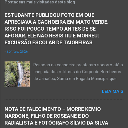
Postagens mais visitadas deste blog
ficaram presas nas ferragens. Equipes do
Samu, da Polícia Militar, Polícia Civil e do 6º
ESTUDANTE PUBLICOU FOTO EM QUE
Pelotão do Corpo de Bombeiros Militar de
APRECIAVA A CACHOEIRA EM MATO VERDE.
Janaúba seguiram para o local. Uma mulher
ISSO FOI POUCO TEMPO ANTES DE SE
morreu e a outra vítima ficou gravemente
AFOGAR. ELE NÃO RESISTIU E MORREU:
ferida e foi levada pelos socorristas do Samu
EXCURSÃO ESCOLAR DE TAIOBEIRAS
para o hospital na cidade de Monte Azul. Essa
-
abril 28, 2026
vítima apresenta traumatismo cranioencefálico
grave e poderá ser transportada em aeronave
Pessoas na cachoeira prestaram socorro até a
do Suporte Aéreo Avançado de Vida (SAAV)
chegada dos militares do Corpo de Bombeiros
para unidade hospi...
de Janaúba, Samu e a Brigada Municipal que
auxiliaram no socorro, mas o jovem não
LEIA MAIS
resistiu e foi a óbito Foto álbum pessoal Kauan
Pereira Alves publicou em sua rede social a
foto em que apreciava a Cachoeira Maria Rosa,
NOTA DE FALECIMENTO – MORRE KEMIO
em Mato Verde, pouco tempo antes de se
NARDONE, FILHO DE ROSEANE E DO
afogar e depois vir a óbito nesta terça-feira, dia
RADIALISTA E FOTÓGRAFO SÍLVIO DA SILVA
28 de abril de 2026. Foto álbum pessoal Kauan