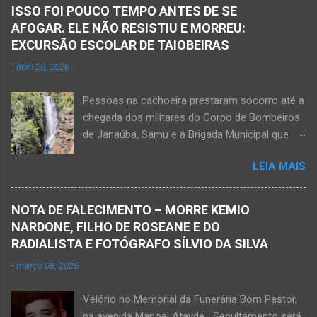
Janaúba seguiram para o local. Uma mulher
ISSO FOI POUCO TEMPO ANTES DE SE
morreu e a outra vítima ficou gravemente
AFOGAR. ELE NÃO RESISTIU E MORREU:
ferida e foi levada pelos socorristas do Samu
EXCURSÃO ESCOLAR DE TAIOBEIRAS
para o hospital na cidade de Monte Azul. Essa
-
abril 28, 2026
vítima apresenta traumatismo cranioencefálico
grave e poderá ser transportada em aeronave
Pessoas na cachoeira prestaram socorro até a
do Suporte Aéreo Avançado de Vida (SAAV)
chegada dos militares do Corpo de Bombeiros
para unidade hospi...
de Janaúba, Samu e a Brigada Municipal que
auxiliaram no socorro, mas o jovem não
LEIA MAIS
resistiu e foi a óbito Foto álbum pessoal Kauan
Pereira Alves publicou em sua rede social a
foto em que apreciava a Cachoeira Maria Rosa,
NOTA DE FALECIMENTO – MORRE KEMIO
em Mato Verde, pouco tempo antes de se
NARDONE, FILHO DE ROSEANE E DO
afogar e depois vir a óbito nesta terça-feira, dia
RADIALISTA E FOTÓGRAFO SÍLVIO DA SILVA
28 de abril de 2026. Foto álbum pessoal Kauan
-
março 08, 2026
Pereira Alves. Fotos CB Populares, Corpo de
Bombeiros Militar, Samu e Brigada Municipal
Velório no Memorial da Funerária Bom Pastor,
socorrem estudante que se afogou em
na avenida Manoel Atayde Sepultamento será