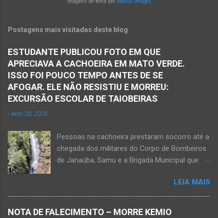
Imagens de tema por
Radius Images
camionete saiu da pista e bateu numa árvore.
Policiais militares estiveram no local apurando
Postagens mais visitadas deste blog
as informações acerca desse acidente. A 3ª
Delegacia Regional da Polícia Civil de Janaúba
ESTUDANTE PUBLICOU FOTO EM QUE
designou um perito para realizar os serviços de
APRECIAVA A CACHOEIRA EM MATO VERDE.
perícia os quais serão anexados ao Inquérito
ISSO FOI POUCO TEMPO ANTES DE SE
Policial. De acordo com informações da polícia,
AFOGAR. ELE NÃO RESISTIU E MORREU:
o veículo transitava no sentido Matias Cardoso
EXCURSÃO ESCOLAR DE TAIOBEIRAS
para Jaíba. O acidente foi em trecho distante
-
abril 28, 2026
em torno de dez quilômetros da cidade de
Matias Cardoso, na região da Serra Geral, no
Pessoas na cachoeira prestaram socorro até a
Norte de Minas. Ainda segundo a polícia, o
chegada dos militares do Corpo de Bombeiros
veículo transportava pessoas...
de Janaúba, Samu e a Brigada Municipal que
auxiliaram no socorro, mas o jovem não
LEIA MAIS
resistiu e foi a óbito Foto álbum pessoal Kauan
Pereira Alves publicou em sua rede social a
foto em que apreciava a Cachoeira Maria Rosa,
NOTA DE FALECIMENTO – MORRE KEMIO