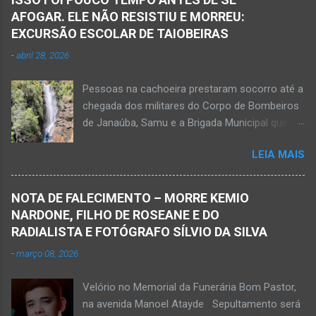
AFOGAR. ELE NÃO RESISTIU E MORREU:
EXCURSÃO ESCOLAR DE TAIOBEIRAS
-
abril 28, 2026
Pessoas na cachoeira prestaram socorro até a
chegada dos militares do Corpo de Bombeiros
de Janaúba, Samu e a Brigada Municipal que
auxiliaram no socorro, mas o jovem não
LEIA MAIS
resistiu e foi a óbito Foto álbum pessoal Kauan
Pereira Alves publicou em sua rede social a
foto em que apreciava a Cachoeira Maria Rosa,
NOTA DE FALECIMENTO – MORRE KEMIO
em Mato Verde, pouco tempo antes de se
NARDONE, FILHO DE ROSEANE E DO
afogar e depois vir a óbito nesta terça-feira, dia
RADIALISTA E FOTÓGRAFO SÍLVIO DA SILVA
28 de abril de 2026. Foto álbum pessoal Kauan
-
março 08, 2026
Pereira Alves. Fotos CB Populares, Corpo de
Bombeiros Militar, Samu e Brigada Municipal
Velório no Memorial da Funerária Bom Pastor,
socorrem estudante que se afogou em
na avenida Manoel Atayde Sepultamento será
cachoeira em Mato Verde nesta terça-feira, dia