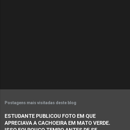
o
m
e
n
t
á
r
i
o
s
Postagens mais visitadas deste blog
ESTUDANTE PUBLICOU FOTO EM QUE
APRECIAVA A CACHOEIRA EM MATO VERDE.
ISSO FOI POUCO TEMPO ANTES DE SE