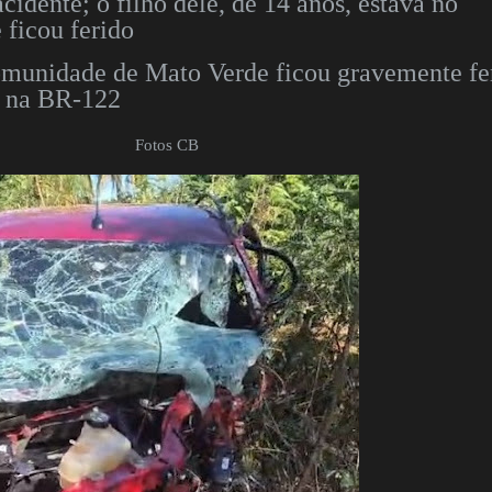
cidente; o filho dele, de 14 anos, estava no
 ficou ferido
munidade de Mato Verde ficou gravemente fe
e na BR-122
Fotos CB