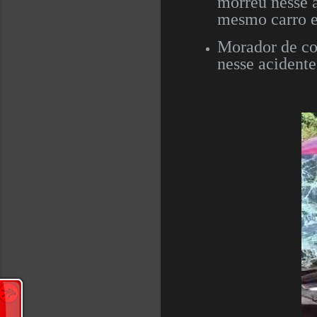
morreu nesse a
mesmo carro e
Morador de co
nesse acident