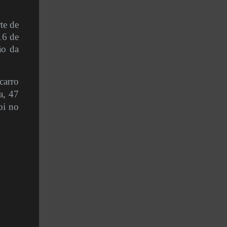
te de
16 de
ão da
carro
a, 47
oi no