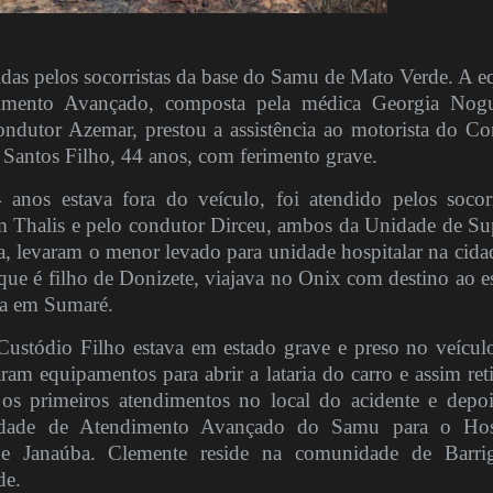
idas pelos socorristas da base do Samu de Mato Verde. A e
mento Avançado, composta pela médica Georgia Nogu
ondutor Azemar, prestou a assistência ao motorista do Cor
Santos Filho, 44 anos, com ferimento grave.
anos estava fora do veículo, foi atendido pelos socorr
 Thalis e pelo condutor Dirceu, ambos da Unidade de Su
a, levaram o menor levado para unidade hospitalar na cida
que é filho de Donizete, viajava no Onix com destino ao e
a em Sumaré.
ustódio Filho estava em estado grave e preso no veícul
ram equipamentos para abrir a lataria do carro e assim reti
os primeiros atendimentos no local do acidente e depoi
nidade de Atendimento Avançado do Samu para o Hos
e Janaúba. Clemente reside na comunidade de Barri
de.