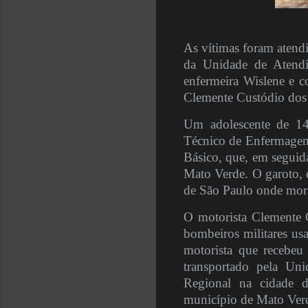
As vítimas foram atend
da Unidade de Atendi
enfermeira Wislene e c
Clemente Custódio dos 
Um adolescente de 14 
Técnico de Enfermagem
Básico, que, em seguid
Mato Verde. O garoto, 
de São Paulo onde mor
O motorista Clemente C
bombeiros militares usa
motorista que recebeu 
transportado pela U
Regional na cidade d
município de Mato Ver