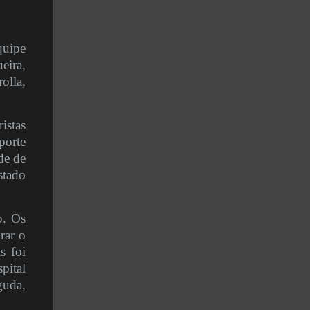
quipe
eira,
olla,
istas
porte
de de
stado
o. Os
rar o
s foi
pital
guda,