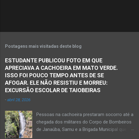
i
o
s
Postagens mais visitadas deste blog
ESTUDANTE PUBLICOU FOTO EM QUE
APRECIAVA A CACHOEIRA EM MATO VERDE.
ISSO FOI POUCO TEMPO ANTES DE SE
AFOGAR. ELE NÃO RESISTIU E MORREU:
EXCURSÃO ESCOLAR DE TAIOBEIRAS
-
abril 28, 2026
Pessoas na cachoeira prestaram socorro até a
chegada dos militares do Corpo de Bombeiros
de Janaúba, Samu e a Brigada Municipal que
auxiliaram no socorro, mas o jovem não