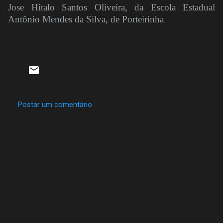
Jose Hitalo Santos Oliveira, da Escola Estadual
Antônio Mendes da Silva, de Porteirinha
Postar um comentário
C
o
m
e
n
t
á
r