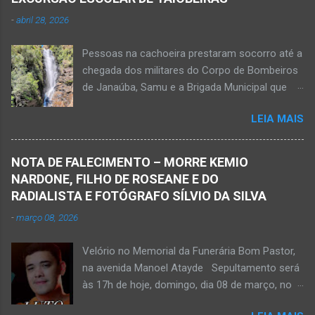
para o hospital na cidade de Monte Azul. Essa
-
abril 28, 2026
vítima apresenta traumatismo cranioencefálico
grave e poderá ser transportada em aeronave
Pessoas na cachoeira prestaram socorro até a
do Suporte Aéreo Avançado de Vida (SAAV)
chegada dos militares do Corpo de Bombeiros
para unidade hospi...
de Janaúba, Samu e a Brigada Municipal que
auxiliaram no socorro, mas o jovem não
LEIA MAIS
resistiu e foi a óbito Foto álbum pessoal Kauan
Pereira Alves publicou em sua rede social a
foto em que apreciava a Cachoeira Maria Rosa,
NOTA DE FALECIMENTO – MORRE KEMIO
em Mato Verde, pouco tempo antes de se
NARDONE, FILHO DE ROSEANE E DO
afogar e depois vir a óbito nesta terça-feira, dia
RADIALISTA E FOTÓGRAFO SÍLVIO DA SILVA
28 de abril de 2026. Foto álbum pessoal Kauan
-
março 08, 2026
Pereira Alves. Fotos CB Populares, Corpo de
Bombeiros Militar, Samu e Brigada Municipal
Velório no Memorial da Funerária Bom Pastor,
socorrem estudante que se afogou em
na avenida Manoel Atayde Sepultamento será
cachoeira em Mato Verde nesta terça-feira, dia
às 17h de hoje, domingo, dia 08 de março, no
28 de abril de 2026. Adolescente não resistiu e
cemitério Campo da Paz, na margem esquerda
foi a óbito. MATO VERDE (por Oliveira Júnior)