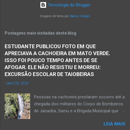
Oliveira Júnior obteve a informação de que
em torno de dez quilômetros da cidade de
Tecnologia do Blogger
houve a batida entre dois veículos em trecho
Matias Cardoso, na região da Serra Geral, no
da rodovia entre os municípios de Monte Azul e
Imagens de tema por
Radius Images
Norte de Minas. Ainda segundo a polícia, o
Espinosa, na região da Serra Geral de Minas.
veículo transportava pessoas...
Em consequência desse acidente, as vítimas
Postagens mais visitadas deste blog
ficaram presas nas ferragens. Equipes do
Samu, da Polícia Militar, Polícia Civil e do 6º
ESTUDANTE PUBLICOU FOTO EM QUE
Pelotão do Corpo de Bombeiros Militar de
APRECIAVA A CACHOEIRA EM MATO VERDE.
Janaúba seguiram para o local. Uma mulher
ISSO FOI POUCO TEMPO ANTES DE SE
morreu e a outra vítima ficou gravemente
AFOGAR. ELE NÃO RESISTIU E MORREU:
ferida e foi levada pelos socorristas do Samu
EXCURSÃO ESCOLAR DE TAIOBEIRAS
para o hospital na cidade de Monte Azul. Essa
-
abril 28, 2026
vítima apresenta traumatismo cranioencefálico
grave e poderá ser transportada em aeronave
Pessoas na cachoeira prestaram socorro até a
do Suporte Aéreo Avançado de Vida (SAAV)
chegada dos militares do Corpo de Bombeiros
para unidade hospi...
de Janaúba, Samu e a Brigada Municipal que
auxiliaram no socorro, mas o jovem não
LEIA MAIS
resistiu e foi a óbito Foto álbum pessoal Kauan