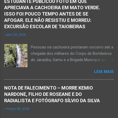
ESTUDANTE PUBLICOU FOTO EM QUE
APRECIAVA A CACHOEIRA EM MATO VERDE.
ISSO FOI POUCO TEMPO ANTES DE SE
AFOGAR. ELE NÃO RESISTIU E MORREU:
EXCURSÃO ESCOLAR DE TAIOBEIRAS
-
abril 28, 2026
Pessoas na cachoeira prestaram socorro até a
chegada dos militares do Corpo de Bombeiros
de Janaúba, Samu e a Brigada Municipal que
auxiliaram no socorro, mas o jovem não
LEIA MAIS
resistiu e foi a óbito Foto álbum pessoal Kauan
Pereira Alves publicou em sua rede social a
foto em que apreciava a Cachoeira Maria Rosa,
NOTA DE FALECIMENTO – MORRE KEMIO
em Mato Verde, pouco tempo antes de se
NARDONE, FILHO DE ROSEANE E DO
afogar e depois vir a óbito nesta terça-feira, dia
RADIALISTA E FOTÓGRAFO SÍLVIO DA SILVA
28 de abril de 2026. Foto álbum pessoal Kauan
-
março 08, 2026
Pereira Alves. Fotos CB Populares, Corpo de
Bombeiros Militar, Samu e Brigada Municipal