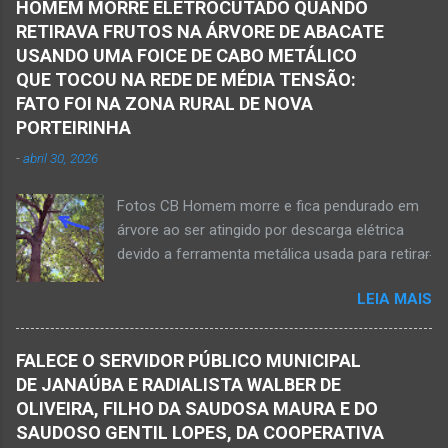
Houve a batida entre um caminhão e um
HOMEM MORRE ELETROCUTADO QUANDO
servidor público municipal e ex-vereador
automóvel. O ex-prefeito de Monte Azul,
RETIRAVA FRUTOS NA ÁRVORE DE ABACATE
Avelino Rodrigues Filho, o Dodô, sofreu um
Alexandre Augusto Fernandes de Oliveira,
USANDO UMA FOICE DE CABO METÁLICO
grave acidente no final da tarde desta quinta-
morreu nesse acidente. Ele estava com 65
QUE TOCOU NA REDE DE MÉDIA TENSÃO:
feira, dia 26 de março. Ele estava numa
anos de idade e viaj...
FATO FOI NA ZONA RURAL DE NOVA
motocicleta e fazia manobra para acessar a
PORTEIRINHA
rodovia BR-122, no perímetro urbano desta
-
abril 30, 2026
cidade situada na região da Serra Geral, no
Norte de Minas. De acordo com informações
Fotos CB Homem morre e fica pendurado em
do Samu, Corpo de Bombeiros e da Polícia
árvore ao ser atingido por descarga elétrica
Militar, o acidente foi em frente a um
devido a ferramenta metálica usada para retirar
condomínio no trecho entre o trevo de acesso
abacate ter acertada a rede de energia nesta
à estrada do balneário e o trevo do DER-MG.
LEIA MAIS
quinta-feira, dia 30 de abril de 2026. NOVA
Houve a batida entre a motocicleta um
PORTEIRINHA (por Oliveira Júnior) – Fim trágico
caminhão que transitava pela BR-122. Com o
para um homem de 39 anos na tentativa de
impacto da batida, o ex-vereador ficou
FALECE O SERVIDOR PÚBLICO MUNICIPAL
recolher frutos na árvore de abacate. Gilliard
gravemente com fratura na perna esquerda.
DE JANAÚBA E RADIALISTA WALBER DE
Ferreira da Silva utilizou uma foice com cabo
Avelin...
OLIVEIRA, FILHO DA SAUDOSA MAURA E DO
metálico e, num descuido, atingiu a ferramenta
SAUDOSO GENTIL LOPES, DA COOPERATIVA
na rede elétrica de média tensão que