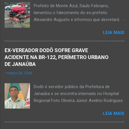
chão. Ele teria sido alvo de disparos fatais. Um
Prefeito de Monte Azul, Saulo Feliciano,
dos tiros acertou o tórax da vítima. Henrique
lamentou o falecimento do ex-prefeito
não resistiu e foi a óbito no local desse crime
Alexandre Augusto e informou que decretará
violento. Policiais militares estiveram apurando
luto oficial no município Foto rede social
informações com o intuito em identificar quem
LEIA MAIS
Acidente na BR-122, entre Janaúba e Capitão
efetuou os disparos. Perito da Polícia Civil
Enéas, no Norte de Minas, nesta sexta-feira, dia
também foi ao local objetivando a elaboração
27 de fevereiro de 2026. Foto Oliveira Júnior
do laudo pericial a ser aprese...
EX-VEREADOR DODÔ SOFRE GRAVE
Alexandre Augusto Fernandes de Oliveira, então
ACIDENTE NA BR-122, PERÍMETRO URBANO
prefeito de Monte Azul, durante reunião de
DE JANAÚBA
prefeitos realizados em Nova Porteirinha no dia
-
março 26, 2026
11 de fevereiro de 2017. Foto rede social
Acidente na BR-122, entre Janaúba e Capitão
Dodô é servidor público da Prefeitura de
Enéas, no Norte de Minas, nesta sexta-feira, dia
Janaúba e se encontra internado no Hospital
27 de fevereiro de 2026. JANAÚBA (por
Regional Foto Oliveira Júnior Avelino Rodrigues
Oliveira Júnior) – Fim de tarde trágico nesta
Filho, o Dodô, então candidato a prefeito, em
sexta-feira, dia 27 de fevereiro, na BR-122, no
LEIA MAIS
1º de setembro de 2016, e momento antes do
trecho entre Janaúba e Capitão Enéas, na
debate entre os candidatos a prefeito de
região da Serra Geral, no Norte de Minas.
Janaúba. JANAÚBA (por Oliveira Júnior) – O