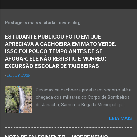
Postagens mais visitadas deste blog
ESTUDANTE PUBLICOU FOTO EM QUE
APRECIAVA A CACHOEIRA EM MATO VERDE.
ISSO FOI POUCO TEMPO ANTES DE SE
AFOGAR. ELE NÃO RESISTIU E MORREU:
EXCURSÃO ESCOLAR DE TAIOBEIRAS
-
abril 28, 2026
Pessoas na cachoeira prestaram socorro até a
chegada dos militares do Corpo de Bombeiros
de Janaúba, Samu e a Brigada Municipal que
auxiliaram no socorro, mas o jovem não
LEIA MAIS
resistiu e foi a óbito Foto álbum pessoal Kauan
Pereira Alves publicou em sua rede social a
foto em que apreciava a Cachoeira Maria Rosa,