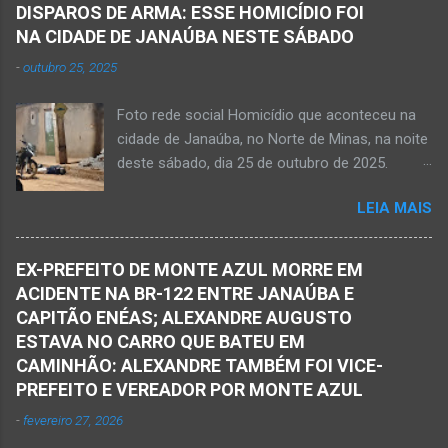
noite desse sábado, dia 7 de março, a
Taiobeiras, no Norte de Minas. Um adolescente
DISPAROS DE ARMA: ESSE HOMICÍDIO FOI
informação da partida eterna do jovem Kemio
de 16 anos morreu após se afogar na
NA CIDADE DE JANAÚBA NESTE SÁBADO
Nardone Souza Silva, filho do casal de amigos
Cachoeira de Maria Rosa, localizada na zona
-
outubro 25, 2025
Roseane Soares Souza (Rose) e Sílvio da Silva
rural de Ma...
(colega de rádio e comunicação). Aos 30 anos
Foto rede social Homicídio que aconteceu na
de idade completados em 10 de agosto de
cidade de Janaúba, no Norte de Minas, na noite
2025, Kemio decidiu por finalizar a sua missão
deste sábado, dia 25 de outubro de 2025.
presencial entre nós. Ele não retornou para
JANAÚBA (por Oliveira Júnior) – Um rapaz foi
casa em tempo hábil e a partir daí iniciou a
LEIA MAIS
morto na noite deste sábado, dia 25 de
procura por ele. O reencontro foi de maneira
outubro, ao ser atingido por disparos de arma
triste...já estava sem sinal de vida...uma decisão
momento em que transitava pela rua Salviana
dele. Lamentável! Jovem com futuro
EX-PREFEITO DE MONTE AZUL MORRE EM
Caldas, bairro Boa Vista, região Norte da cidade
promissor. Conheci ele desde quando nasceu.
ACIDENTE NA BR-122 ENTRE JANAÚBA E
de Janaúba, situada na região da Serra Geral,
Que o Nosso Senhor acolhe o Kemio nessa
CAPITÃO ENÉAS; ALEXANDRE AUGUSTO
no Norte de Minas. O caso foi registrado tanto
partida eterna. Que o Nosso Senhor dê forças
ESTAVA NO CARRO QUE BATEU EM
pelo 51º Batalhão da Polícia Militar de Janaúba
ao colega Sílvio da Silva, à amiga Rose e a...
CAMINHÃO: ALEXANDRE TAMBÉM FOI VICE-
quanto pela 3ª Delegacia Regional da Polícia
PREFEITO E VEREADOR POR MONTE AZUL
Civil de Janaúba. Henrique Pereira Gomes, de
-
fevereiro 27, 2026
27 anos de idade, foi encontrado estendido no