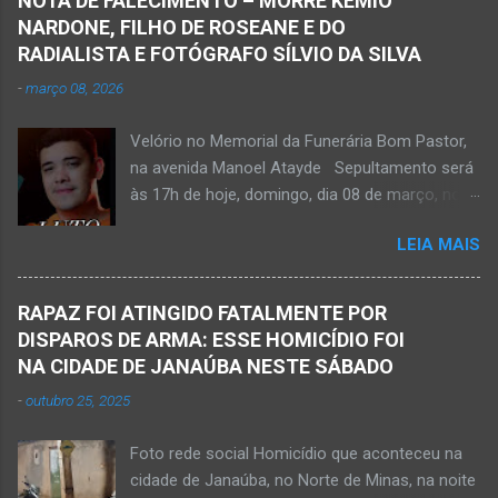
NOTA DE FALECIMENTO – MORRE KEMIO
em Mato Verde, pouco tempo antes de se
NARDONE, FILHO DE ROSEANE E DO
afogar e depois vir a óbito nesta terça-feira, dia
RADIALISTA E FOTÓGRAFO SÍLVIO DA SILVA
28 de abril de 2026. Foto álbum pessoal Kauan
-
março 08, 2026
Pereira Alves. Fotos CB Populares, Corpo de
Bombeiros Militar, Samu e Brigada Municipal
Velório no Memorial da Funerária Bom Pastor,
socorrem estudante que se afogou em
na avenida Manoel Atayde Sepultamento será
cachoeira em Mato Verde nesta terça-feira, dia
às 17h de hoje, domingo, dia 08 de março, no
28 de abril de 2026. Adolescente não resistiu e
cemitério Campo da Paz, na margem esquerda
foi a óbito. MATO VERDE (por Oliveira Júnior)
LEIA MAIS
da rodovia MG-401, saída de Janaúba para
– O que seria um dia de lazer, de conhecimento
Jaíba Kemio Nardone Kemio Nardone
e de interação acabou em tragédia para um
JANAÚBA – Foi com tristeza que recebi na
grupo de estudantes do município de
RAPAZ FOI ATINGIDO FATALMENTE POR
noite desse sábado, dia 7 de março, a
Taiobeiras, no Norte de Minas. Um adolescente
DISPAROS DE ARMA: ESSE HOMICÍDIO FOI
informação da partida eterna do jovem Kemio
de 16 anos morreu após se afogar na
NA CIDADE DE JANAÚBA NESTE SÁBADO
Nardone Souza Silva, filho do casal de amigos
Cachoeira de Maria Rosa, localizada na zona
-
outubro 25, 2025
Roseane Soares Souza (Rose) e Sílvio da Silva
rural de Ma...
(colega de rádio e comunicação). Aos 30 anos
Foto rede social Homicídio que aconteceu na
de idade completados em 10 de agosto de
cidade de Janaúba, no Norte de Minas, na noite
2025, Kemio decidiu por finalizar a sua missão