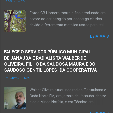
-
abril 30, 2026
cidade situada na região da Serra Geral, no
Norte de Minas. De acordo com informações
Fotos CB Homem morre e fica pendurado em
do Samu, Corpo de Bombeiros e da Polícia
árvore ao ser atingido por descarga elétrica
Militar, o acidente foi em frente a um
devido a ferramenta metálica usada para retirar
condomínio no trecho entre o trevo de acesso
abacate ter acertada a rede de energia nesta
à estrada do balneário e o trevo do DER-MG.
LEIA MAIS
quinta-feira, dia 30 de abril de 2026. NOVA
Houve a batida entre a motocicleta um
PORTEIRINHA (por Oliveira Júnior) – Fim trágico
caminhão que transitava pela BR-122. Com o
para um homem de 39 anos na tentativa de
impacto da batida, o ex-vereador ficou
FALECE O SERVIDOR PÚBLICO MUNICIPAL
recolher frutos na árvore de abacate. Gilliard
gravemente com fratura na perna esquerda.
DE JANAÚBA E RADIALISTA WALBER DE
Ferreira da Silva utilizou uma foice com cabo
Avelin...
OLIVEIRA, FILHO DA SAUDOSA MAURA E DO
metálico e, num descuido, atingiu a ferramenta
SAUDOSO GENTIL LOPES, DA COOPERATIVA
na rede elétrica de média tensão que
-
outubro 01, 2025
ocasionou a descarga elétrica provocando
queimaduras no corpo da vítima. Esse fato foi
Walber Oliveira atuou nas rádios Gorutubana e
na tarde de hoje, quinta-feira, dia 30 de abril, na
Onda Norte FM, em jornais de Janaúba, dentre
zona rural de Nova Porteirinha, situado na
eles o Minas Notícia, e era Técnico em
região da Serra Geral, no Norte de Minas. Após
Agropecuária Walber é irmão de Gentil Júnior
o trabalho numa área de produção de banana,