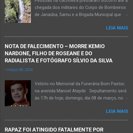
Pessoas na cachoeira prestaram socorro até a
do Suporte Aéreo Avançado de Vida (SAAV)
chegada dos militares do Corpo de Bombeiros
para unidade hospi...
de Janaúba, Samu e a Brigada Municipal que
auxiliaram no socorro, mas o jovem não
LEIA MAIS
resistiu e foi a óbito Foto álbum pessoal Kauan
Pereira Alves publicou em sua rede social a
foto em que apreciava a Cachoeira Maria Rosa,
NOTA DE FALECIMENTO – MORRE KEMIO
em Mato Verde, pouco tempo antes de se
NARDONE, FILHO DE ROSEANE E DO
afogar e depois vir a óbito nesta terça-feira, dia
RADIALISTA E FOTÓGRAFO SÍLVIO DA SILVA
28 de abril de 2026. Foto álbum pessoal Kauan
-
março 08, 2026
Pereira Alves. Fotos CB Populares, Corpo de
Bombeiros Militar, Samu e Brigada Municipal
Velório no Memorial da Funerária Bom Pastor,
socorrem estudante que se afogou em
na avenida Manoel Atayde Sepultamento será
cachoeira em Mato Verde nesta terça-feira, dia
às 17h de hoje, domingo, dia 08 de março, no
28 de abril de 2026. Adolescente não resistiu e
cemitério Campo da Paz, na margem esquerda
foi a óbito. MATO VERDE (por Oliveira Júnior)
LEIA MAIS
da rodovia MG-401, saída de Janaúba para
– O que seria um dia de lazer, de conhecimento
Jaíba Kemio Nardone Kemio Nardone
e de interação acabou em tragédia para um
JANAÚBA – Foi com tristeza que recebi na
grupo de estudantes do município de
RAPAZ FOI ATINGIDO FATALMENTE POR