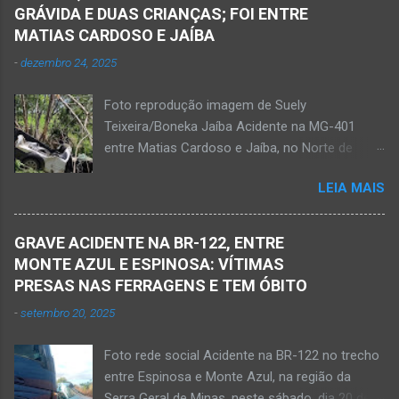
sexagenário saiu e momento depois retornou
GRÁVIDA E DUAS CRIANÇAS; FOI ENTRE
ao bar portando uma faca. Ao aproximar do
MATIAS CARDOSO E JAÍBA
rapaz, o homem sacou uma faca. O mais novo
-
dezembro 24, 2025
foi se defender e conseguiu desarmar o
desafeto. Já de posse da faca, o rapaz
Foto reprodução imagem de Suely
desferiu golpes fatais na vítima. Antônio Simas
Teixeira/Boneka Jaíba Acidente na MG-401
de Oliveira, de 61 anos, morreu no local.
entre Matias Cardoso e Jaíba, no Norte de
Equipes da Polícia Militar, da perícia da Polícia
Minas, nesta quarta-feira, dia 24 de dezembro
Civil e do Samu compareceram ao local. Houve
LEIA MAIS
de 2025. JAÍBA (por Oliveira Júnior) – Grave
a constatação de quatro perfurações na região
acidente na rodovia Prefeito Osvaldo Bandeira,
torácica, além de ferimentos na face e sinais
a MG-401, na manhã desta quarta-feira, dia 24
de trauma na vítima. O autor desse
GRAVE ACIDENTE NA BR-122, ENTRE
de dezembro. Uma mulher morreu e sete
assassinato foi preso pela Políci...
MONTE AZUL E ESPINOSA: VÍTIMAS
pessoas ficaram feridas nesse acidente no
PRESAS NAS FERRAGENS E TEM ÓBITO
trecho entre Matias Cardoso e Jaíba. Uma
-
setembro 20, 2025
camionete saiu da pista e bateu numa árvore.
Policiais militares estiveram no local apurando
Foto rede social Acidente na BR-122 no trecho
as informações acerca desse acidente. A 3ª
entre Espinosa e Monte Azul, na região da
Delegacia Regional da Polícia Civil de Janaúba
Serra Geral de Minas, neste sábado, dia 20 de