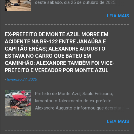
deste sábado, dia 25 de outubro de 2025.
presencial entre nós. Ele não retornou para
JANAÚBA (por Oliveira Júnior) – Um rapaz foi
casa em tempo hábil e a partir daí iniciou a
LEIA MAIS
morto na noite deste sábado, dia 25 de
procura por ele. O reencontro foi de maneira
outubro, ao ser atingido por disparos de arma
triste...já estava sem sinal de vida...uma decisão
momento em que transitava pela rua Salviana
dele. Lamentável! Jovem com futuro
EX-PREFEITO DE MONTE AZUL MORRE EM
Caldas, bairro Boa Vista, região Norte da cidade
promissor. Conheci ele desde quando nasceu.
ACIDENTE NA BR-122 ENTRE JANAÚBA E
de Janaúba, situada na região da Serra Geral,
Que o Nosso Senhor acolhe o Kemio nessa
CAPITÃO ENÉAS; ALEXANDRE AUGUSTO
no Norte de Minas. O caso foi registrado tanto
partida eterna. Que o Nosso Senhor dê forças
ESTAVA NO CARRO QUE BATEU EM
pelo 51º Batalhão da Polícia Militar de Janaúba
ao colega Sílvio da Silva, à amiga Rose e a...
CAMINHÃO: ALEXANDRE TAMBÉM FOI VICE-
quanto pela 3ª Delegacia Regional da Polícia
PREFEITO E VEREADOR POR MONTE AZUL
Civil de Janaúba. Henrique Pereira Gomes, de
-
fevereiro 27, 2026
27 anos de idade, foi encontrado estendido no
chão. Ele teria sido alvo de disparos fatais. Um
Prefeito de Monte Azul, Saulo Feliciano,
dos tiros acertou o tórax da vítima. Henrique
lamentou o falecimento do ex-prefeito
não resistiu e foi a óbito no local desse crime
Alexandre Augusto e informou que decretará
violento. Policiais militares estiveram apurando
luto oficial no município Foto rede social
informações com o intuito em identificar quem
LEIA MAIS
Acidente na BR-122, entre Janaúba e Capitão
efetuou os disparos. Perito da Polícia Civil
Enéas, no Norte de Minas, nesta sexta-feira, dia
também foi ao local objetivando a elaboração