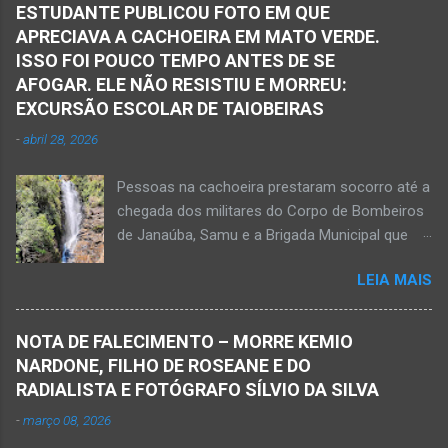
Samu, da Polícia Militar, Polícia Civil e do 6º
ESTUDANTE PUBLICOU FOTO EM QUE
Pelotão do Corpo de Bombeiros Militar de
APRECIAVA A CACHOEIRA EM MATO VERDE.
Janaúba seguiram para o local. Uma mulher
ISSO FOI POUCO TEMPO ANTES DE SE
morreu e a outra vítima ficou gravemente
AFOGAR. ELE NÃO RESISTIU E MORREU:
ferida e foi levada pelos socorristas do Samu
EXCURSÃO ESCOLAR DE TAIOBEIRAS
para o hospital na cidade de Monte Azul. Essa
-
abril 28, 2026
vítima apresenta traumatismo cranioencefálico
grave e poderá ser transportada em aeronave
Pessoas na cachoeira prestaram socorro até a
do Suporte Aéreo Avançado de Vida (SAAV)
chegada dos militares do Corpo de Bombeiros
para unidade hospi...
de Janaúba, Samu e a Brigada Municipal que
auxiliaram no socorro, mas o jovem não
LEIA MAIS
resistiu e foi a óbito Foto álbum pessoal Kauan
Pereira Alves publicou em sua rede social a
foto em que apreciava a Cachoeira Maria Rosa,
NOTA DE FALECIMENTO – MORRE KEMIO
em Mato Verde, pouco tempo antes de se
NARDONE, FILHO DE ROSEANE E DO
afogar e depois vir a óbito nesta terça-feira, dia
RADIALISTA E FOTÓGRAFO SÍLVIO DA SILVA
28 de abril de 2026. Foto álbum pessoal Kauan
-
março 08, 2026
Pereira Alves. Fotos CB Populares, Corpo de