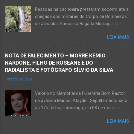
Pessoas na cachoeira prestaram socorro até a
chegada dos militares do Corpo de Bombeiros
de Janaúba, Samu e a Brigada Municipal que
auxiliaram no socorro, mas o jovem não
LEIA MAIS
resistiu e foi a óbito Foto álbum pessoal Kauan
Pereira Alves publicou em sua rede social a
foto em que apreciava a Cachoeira Maria Rosa,
NOTA DE FALECIMENTO – MORRE KEMIO
em Mato Verde, pouco tempo antes de se
NARDONE, FILHO DE ROSEANE E DO
afogar e depois vir a óbito nesta terça-feira, dia
RADIALISTA E FOTÓGRAFO SÍLVIO DA SILVA
28 de abril de 2026. Foto álbum pessoal Kauan
-
março 08, 2026
Pereira Alves. Fotos CB Populares, Corpo de
Bombeiros Militar, Samu e Brigada Municipal
Velório no Memorial da Funerária Bom Pastor,
socorrem estudante que se afogou em
na avenida Manoel Atayde Sepultamento será
cachoeira em Mato Verde nesta terça-feira, dia
às 17h de hoje, domingo, dia 08 de março, no
28 de abril de 2026. Adolescente não resistiu e
cemitério Campo da Paz, na margem esquerda
foi a óbito. MATO VERDE (por Oliveira Júnior)
LEIA MAIS
da rodovia MG-401, saída de Janaúba para
– O que seria um dia de lazer, de conhecimento
Jaíba Kemio Nardone Kemio Nardone
e de interação acabou em tragédia para um