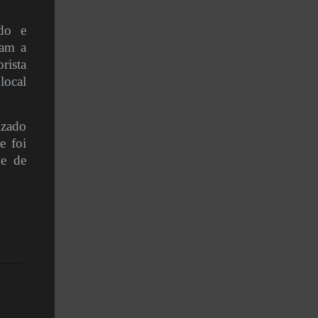
ido e
ram a
rista
local
izado
e foi
de de