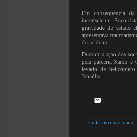
Em consequência da b
inconsciente. Socorris
gravidade do estado c
apresentava traumatismo
do acidente.
Durante a ação dos soco
pela parceria Samu e 
levado de helicópter
Janaúba.
Postar um comentário
C