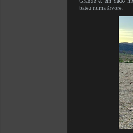
Grande e, em dado mom
bateu numa árvore.