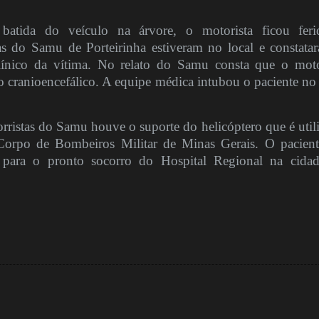
atida do veículo na árvore, o motorista ficou fer
tas do Samu de Porteirinha estiveram no local e constata
línico da vítima. No relato do Samu consta que o moto
 cranioencefálico. A equipe médica intubou o paciente no 
rristas do Samu houve o suporte do helicóptero que é util
Corpo de Bombeiros Militar de Minas Gerais. O pacient
o para o pronto socorro do Hospital Regional na cida