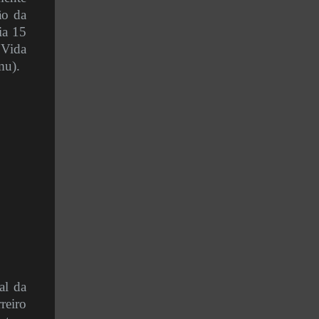
ão da
ia 15
 Vida
mu).
al da
reiro