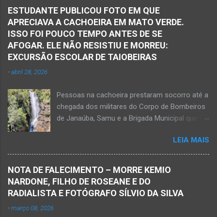
ESTUDANTE PUBLICOU FOTO EM QUE
APRECIAVA A CACHOEIRA EM MATO VERDE.
ISSO FOI POUCO TEMPO ANTES DE SE
AFOGAR. ELE NÃO RESISTIU E MORREU:
EXCURSÃO ESCOLAR DE TAIOBEIRAS
-
abril 28, 2026
Pessoas na cachoeira prestaram socorro até a
chegada dos militares do Corpo de Bombeiros
de Janaúba, Samu e a Brigada Municipal que
auxiliaram no socorro, mas o jovem não
LEIA MAIS
resistiu e foi a óbito Foto álbum pessoal Kauan
Pereira Alves publicou em sua rede social a
foto em que apreciava a Cachoeira Maria Rosa,
NOTA DE FALECIMENTO – MORRE KEMIO
em Mato Verde, pouco tempo antes de se
NARDONE, FILHO DE ROSEANE E DO
afogar e depois vir a óbito nesta terça-feira, dia
RADIALISTA E FOTÓGRAFO SÍLVIO DA SILVA
28 de abril de 2026. Foto álbum pessoal Kauan
-
março 08, 2026
Pereira Alves. Fotos CB Populares, Corpo de