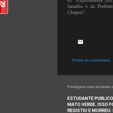
42ª ExpôJanaúba 2025
Janaúba e da Prefeit
Chegou”.
Postar um comentário
C
o
m
e
Postagens mais visitadas 
n
ESTUDANTE PUBLICO
t
MATO VERDE. ISSO F
á
RESISTIU E MORREU: