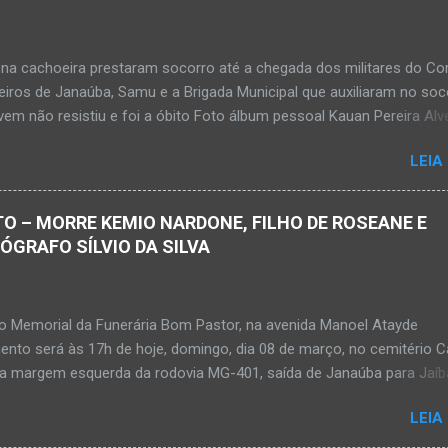
na cachoeira prestaram socorro até a chegada dos militares do Co
iros de Janaúba, Samu e a Brigada Municipal que auxiliaram no soc
em não resistiu e foi a óbito Foto álbum pessoal Kauan Pereira Alv
 em sua rede social a foto em que apreciava a Cachoeira Maria Ros
LEIA
de, pouco tempo antes de se afogar e depois vir a óbito nesta terç
a 28 de abril de 2026. Foto álbum pessoal Kauan Pereira Alves. Fot
s, Corpo de Bombeiros Militar, Samu e Brigada Municipal socorrem
O – MORRE KEMIO NARDONE, FILHO DE ROSEANE E
e que se afogou em cachoeira em Mato Verde nesta terça-feira, dia
TÓGRAFO SÍLVIO DA SILVA
de 2026. Adolescente não resistiu e foi a óbito. MATO VERDE (por Ol
– O que seria um dia de lazer, de conhecimento e de interação acab
 para um grupo de estudantes do município de Taiobeiras, no Norte 
no Memorial da Funerária Bom Pastor, na avenida Manoel Atayde
m adolescente de 16 anos morreu após se afogar na Cachoeira de 
ento será às 17h de hoje, domingo, dia 08 de março, no cemitério
alizada na zona rural de Ma...
na margem esquerda da rodovia MG-401, saída de Janaúba para Jaíb
rdone Kemio Nardone JANAÚBA – Foi com tristeza que recebi na n
LEIA
bado, dia 7 de março, a informação da partida eterna do jovem Kem
Souza Silva, filho do casal de amigos Roseane Soares Souza (Rose