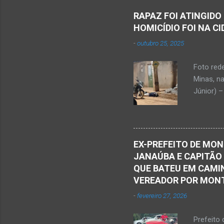
Sílvio da
RAPAZ FOI ATINGIDO
completa
HOMICÍDIO FOI NA C
presencia
-
outubro 25, 2025
iniciou a
vida...u
Foto red
desde qu
Minas, n
Que o Nos
Júnior) –
atingido
Caldas, b
Serra Ger
Polícia M
EX-PREFEITO DE MON
Janaúba.
JANAÚBA E CAPITÃO
no chão. 
QUE BATEU EM CAMIN
vítima. H
VEREADOR POR MON
militare
-
fevereiro 27, 2026
efetuou o
elaboraçã
Prefeito 