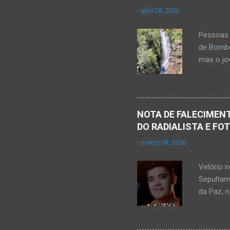
r
-
abril 28, 2026
i
o
Pessoas 
s
de Bombe
mas o jov
publicou
Mato Ver
feira, di
Populare
NOTA DE FALECIMENT
estudant
DO RADIALISTA E FO
de abril 
-
março 08, 2026
Júnior) 
tragédia
Velório 
Minas. U
Sepultam
Rosa, loc
da Paz, 
Kemio Na
desse sá
Nardone 