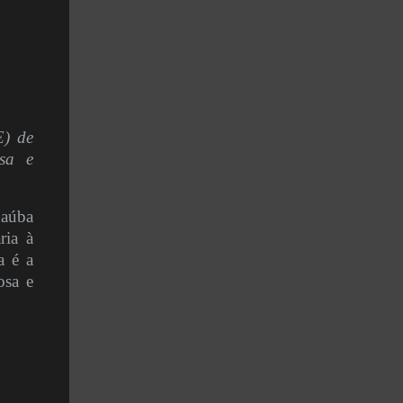
E) de
sa e
aúba
ria à
a é a
osa e