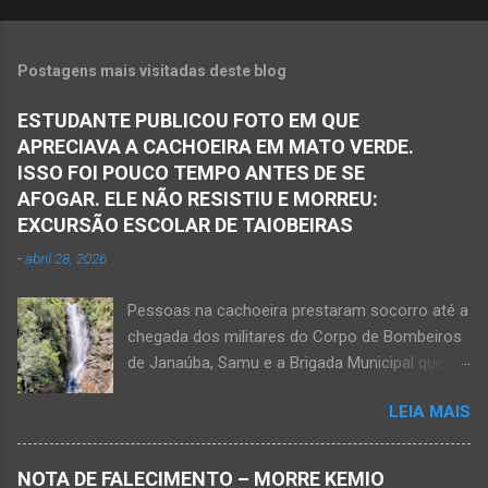
Postagens mais visitadas deste blog
ESTUDANTE PUBLICOU FOTO EM QUE
APRECIAVA A CACHOEIRA EM MATO VERDE.
ISSO FOI POUCO TEMPO ANTES DE SE
AFOGAR. ELE NÃO RESISTIU E MORREU:
EXCURSÃO ESCOLAR DE TAIOBEIRAS
-
abril 28, 2026
Pessoas na cachoeira prestaram socorro até a
chegada dos militares do Corpo de Bombeiros
de Janaúba, Samu e a Brigada Municipal que
auxiliaram no socorro, mas o jovem não
LEIA MAIS
resistiu e foi a óbito Foto álbum pessoal Kauan
Pereira Alves publicou em sua rede social a
foto em que apreciava a Cachoeira Maria Rosa,
NOTA DE FALECIMENTO – MORRE KEMIO