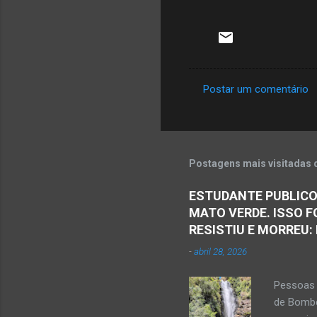
Postar um comentário
C
o
m
e
Postagens mais visitadas 
n
ESTUDANTE PUBLICO
t
MATO VERDE. ISSO F
á
RESISTIU E MORREU:
r
-
abril 28, 2026
i
o
Pessoas 
s
de Bombe