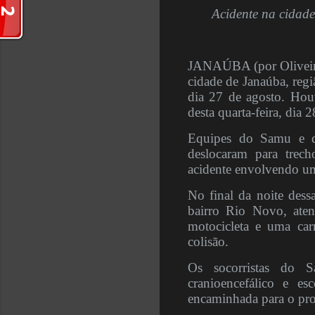
Acidente na cidade
JANAÚBA (por Oliveira 
cidade de Janaúba, regi
dia 27 de agosto. Hou
desta quarta-feira, dia 
Equipes do Samu e d
deslocaram para trec
acidente envolvendo u
No final da noite dess
bairro Rio Novo, ate
motocicleta e uma car
colisão.
Os socorristas do S
cranioencefálico e es
encaminhada para o pro