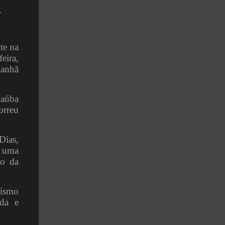
.
te na
eira,
manhã
aúba
orreu
Dias,
e uma
to da
ismo
ada e