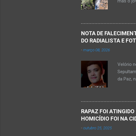
mas o jov
publicou
Mato Ver
feira, di
Populare
NOTA DE FALECIMENT
estudant
DO RADIALISTA E FO
de abril 
-
março 08, 2026
Júnior) 
tragédia
Velório 
Minas. U
Sepultam
Rosa, loc
da Paz, 
Kemio Na
desse sá
Nardone 
Sílvio da
RAPAZ FOI ATINGIDO
completa
HOMICÍDIO FOI NA C
presencia
-
outubro 25, 2025
iniciou a