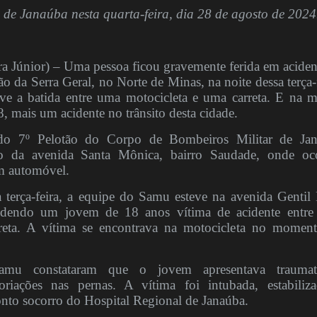
 de Janaúba nesta quarta-feira, dia 28 de agosto de 2024
Júnior) – Uma pessoa ficou gravemente ferida em aciden
ão da Serra Geral, no Norte de Minas, na noite dessa terça-f
ve a batida entre uma motocicleta e uma carreta. E na 
28, mais um acidente no trânsito desta cidade.
o 7º Pelotão do Corpo de Bombeiros Militar de Jan
ho da avenida Santa Mônica, bairro Saudade, onde oc
m automóvel.
a terça-feira, a equipe do Samu esteve na avenida Gentil 
ndendo um jovem de 18 anos vítima de acidente entr
reta. A vítima se encontrava na motocicleta no momen
amu constataram que o jovem apresentava traumat
coriações nas pernas. A vítima foi intubada, estabiliz
nto socorro do Hospital Regional de Janaúba.