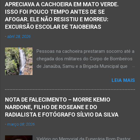
Pelotão do Corpo de Bombeiros Militar de
APRECIAVA A CACHOEIRA EM MATO VERDE.
Janaúba seguiram para o local. Uma mulher
ISSO FOI POUCO TEMPO ANTES DE SE
morreu e a outra vítima ficou gravemente
AFOGAR. ELE NÃO RESISTIU E MORREU:
ferida e foi levada pelos socorristas do Samu
EXCURSÃO ESCOLAR DE TAIOBEIRAS
para o hospital na cidade de Monte Azul. Essa
-
abril 28, 2026
vítima apresenta traumatismo cranioencefálico
grave e poderá ser transportada em aeronave
Pessoas na cachoeira prestaram socorro até a
do Suporte Aéreo Avançado de Vida (SAAV)
chegada dos militares do Corpo de Bombeiros
para unidade hospi...
de Janaúba, Samu e a Brigada Municipal que
auxiliaram no socorro, mas o jovem não
LEIA MAIS
resistiu e foi a óbito Foto álbum pessoal Kauan
Pereira Alves publicou em sua rede social a
foto em que apreciava a Cachoeira Maria Rosa,
NOTA DE FALECIMENTO – MORRE KEMIO
em Mato Verde, pouco tempo antes de se
NARDONE, FILHO DE ROSEANE E DO
afogar e depois vir a óbito nesta terça-feira, dia
RADIALISTA E FOTÓGRAFO SÍLVIO DA SILVA
28 de abril de 2026. Foto álbum pessoal Kauan
-
março 08, 2026
Pereira Alves. Fotos CB Populares, Corpo de
Bombeiros Militar, Samu e Brigada Municipal
Velório no Memorial da Funerária Bom Pastor,