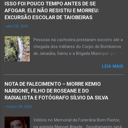
ISSO FOI POUCO TEMPO ANTES DE SE
AFOGAR. ELE NÃO RESISTIU E MORREU:
EXCURSÃO ESCOLAR DE TAIOBEIRAS
-
abril 28, 2026
Pessoas na cachoeira prestaram socorro até a
chegada dos militares do Corpo de Bombeiros
de Janaúba, Samu e a Brigada Municipal que
auxiliaram no socorro, mas o jovem não
LEIA MAIS
resistiu e foi a óbito Foto álbum pessoal Kauan
Pereira Alves publicou em sua rede social a
foto em que apreciava a Cachoeira Maria Rosa,
NOTA DE FALECIMENTO – MORRE KEMIO
em Mato Verde, pouco tempo antes de se
NARDONE, FILHO DE ROSEANE E DO
afogar e depois vir a óbito nesta terça-feira, dia
RADIALISTA E FOTÓGRAFO SÍLVIO DA SILVA
28 de abril de 2026. Foto álbum pessoal Kauan
-
março 08, 2026
Pereira Alves. Fotos CB Populares, Corpo de
Bombeiros Militar, Samu e Brigada Municipal
Velório no Memorial da Funerária Bom Pastor,
socorrem estudante que se afogou em
na avenida Manoel Atayde Sepultamento será