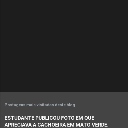
C
o
m
e
n
t
á
r
i
o
s
Postagens mais visitadas deste blog
ESTUDANTE PUBLICOU FOTO EM QUE
APRECIAVA A CACHOEIRA EM MATO VERDE.