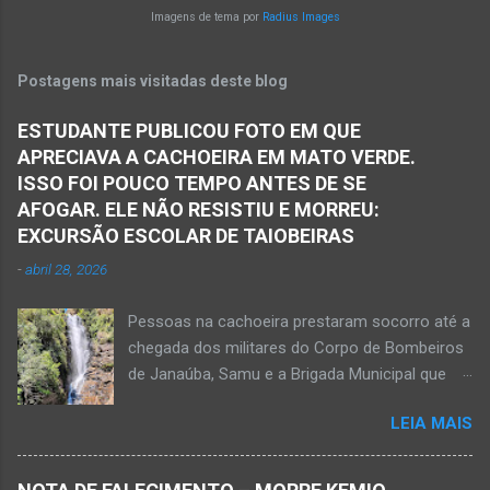
da rodovia entre os municípios de Monte Azul e
Imagens de tema por
Radius Images
Norte de Minas. Ainda segundo a polícia, o
Espinosa, na região da Serra Geral de Minas.
veículo transportava pessoas...
Em consequência desse acidente, as vítimas
Postagens mais visitadas deste blog
ficaram presas nas ferragens. Equipes do
Samu, da Polícia Militar, Polícia Civil e do 6º
ESTUDANTE PUBLICOU FOTO EM QUE
Pelotão do Corpo de Bombeiros Militar de
APRECIAVA A CACHOEIRA EM MATO VERDE.
Janaúba seguiram para o local. Uma mulher
ISSO FOI POUCO TEMPO ANTES DE SE
morreu e a outra vítima ficou gravemente
AFOGAR. ELE NÃO RESISTIU E MORREU:
ferida e foi levada pelos socorristas do Samu
EXCURSÃO ESCOLAR DE TAIOBEIRAS
para o hospital na cidade de Monte Azul. Essa
-
abril 28, 2026
vítima apresenta traumatismo cranioencefálico
grave e poderá ser transportada em aeronave
Pessoas na cachoeira prestaram socorro até a
do Suporte Aéreo Avançado de Vida (SAAV)
chegada dos militares do Corpo de Bombeiros
para unidade hospi...
de Janaúba, Samu e a Brigada Municipal que
auxiliaram no socorro, mas o jovem não
LEIA MAIS
resistiu e foi a óbito Foto álbum pessoal Kauan
Pereira Alves publicou em sua rede social a
foto em que apreciava a Cachoeira Maria Rosa,