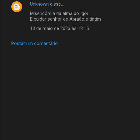
Unknown
disse…
C
Misericórdia da alma do Igor
o
E cuidar senhor de Abraão e tintim
m
13 de maio de 2023 às 18:15
e
n
Postar um comentário
t
á
r
i
o
s