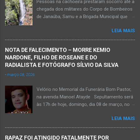
Pessoas na cachoeira prestaram socorro até a
do Suporte Aéreo Avançado de Vida (SAAV)
chegada dos militares do Corpo de Bombeiros
para unidade hospi...
de Janaúba, Samu e a Brigada Municipal que
auxiliaram no socorro, mas o jovem não
LEIA MAIS
resistiu e foi a óbito Foto álbum pessoal Kauan
Pereira Alves publicou em sua rede social a
foto em que apreciava a Cachoeira Maria Rosa,
NOTA DE FALECIMENTO – MORRE KEMIO
em Mato Verde, pouco tempo antes de se
NARDONE, FILHO DE ROSEANE E DO
afogar e depois vir a óbito nesta terça-feira, dia
RADIALISTA E FOTÓGRAFO SÍLVIO DA SILVA
28 de abril de 2026. Foto álbum pessoal Kauan
-
março 08, 2026
Pereira Alves. Fotos CB Populares, Corpo de
Bombeiros Militar, Samu e Brigada Municipal
Velório no Memorial da Funerária Bom Pastor,
socorrem estudante que se afogou em
na avenida Manoel Atayde Sepultamento será
cachoeira em Mato Verde nesta terça-feira, dia
às 17h de hoje, domingo, dia 08 de março, no
28 de abril de 2026. Adolescente não resistiu e
cemitério Campo da Paz, na margem esquerda
foi a óbito. MATO VERDE (por Oliveira Júnior)
LEIA MAIS
da rodovia MG-401, saída de Janaúba para
– O que seria um dia de lazer, de conhecimento
Jaíba Kemio Nardone Kemio Nardone
e de interação acabou em tragédia para um
JANAÚBA – Foi com tristeza que recebi na
grupo de estudantes do município de
RAPAZ FOI ATINGIDO FATALMENTE POR