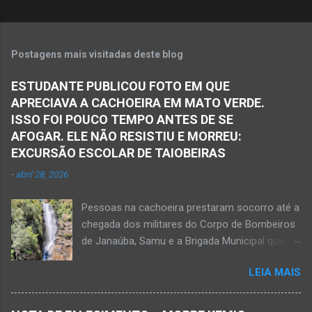
Postagens mais visitadas deste blog
ESTUDANTE PUBLICOU FOTO EM QUE
APRECIAVA A CACHOEIRA EM MATO VERDE.
ISSO FOI POUCO TEMPO ANTES DE SE
AFOGAR. ELE NÃO RESISTIU E MORREU:
EXCURSÃO ESCOLAR DE TAIOBEIRAS
-
abril 28, 2026
Pessoas na cachoeira prestaram socorro até a
chegada dos militares do Corpo de Bombeiros
de Janaúba, Samu e a Brigada Municipal que
auxiliaram no socorro, mas o jovem não
LEIA MAIS
resistiu e foi a óbito Foto álbum pessoal Kauan
Pereira Alves publicou em sua rede social a
foto em que apreciava a Cachoeira Maria Rosa,