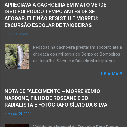
Pelotão do Corpo de Bombeiros Militar de
APRECIAVA A CACHOEIRA EM MATO VERDE.
Janaúba seguiram para o local. Uma mulher
ISSO FOI POUCO TEMPO ANTES DE SE
morreu e a outra vítima ficou gravemente
AFOGAR. ELE NÃO RESISTIU E MORREU:
ferida e foi levada pelos socorristas do Samu
EXCURSÃO ESCOLAR DE TAIOBEIRAS
para o hospital na cidade de Monte Azul. Essa
-
abril 28, 2026
vítima apresenta traumatismo cranioencefálico
grave e poderá ser transportada em aeronave
Pessoas na cachoeira prestaram socorro até a
do Suporte Aéreo Avançado de Vida (SAAV)
chegada dos militares do Corpo de Bombeiros
para unidade hospi...
de Janaúba, Samu e a Brigada Municipal que
auxiliaram no socorro, mas o jovem não
LEIA MAIS
resistiu e foi a óbito Foto álbum pessoal Kauan
Pereira Alves publicou em sua rede social a
foto em que apreciava a Cachoeira Maria Rosa,
NOTA DE FALECIMENTO – MORRE KEMIO
em Mato Verde, pouco tempo antes de se
NARDONE, FILHO DE ROSEANE E DO
afogar e depois vir a óbito nesta terça-feira, dia
RADIALISTA E FOTÓGRAFO SÍLVIO DA SILVA
28 de abril de 2026. Foto álbum pessoal Kauan
-
março 08, 2026
Pereira Alves. Fotos CB Populares, Corpo de
Bombeiros Militar, Samu e Brigada Municipal