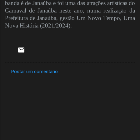
banda é de Janaúba e foi uma das atrações artísticas do
Carnaval de Janaúba neste ano, numa realização da
Prefeitura de Janaúba, gestão Um Novo Tempo, Uma
Nova História (2021/2024).
Postar um comentário
C
o
m
e
n
t
á
r