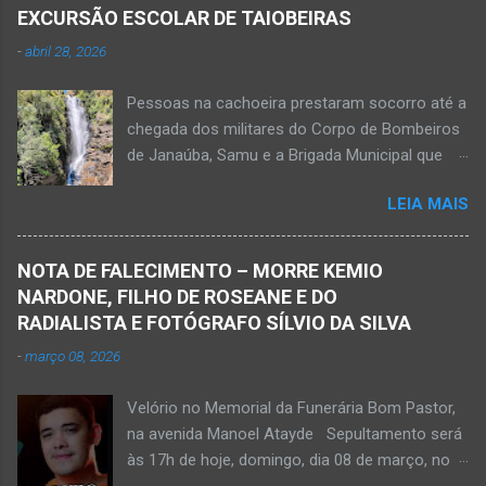
ferida e foi levada pelos socorristas do Samu
EXCURSÃO ESCOLAR DE TAIOBEIRAS
para o hospital na cidade de Monte Azul. Essa
-
abril 28, 2026
vítima apresenta traumatismo cranioencefálico
grave e poderá ser transportada em aeronave
Pessoas na cachoeira prestaram socorro até a
do Suporte Aéreo Avançado de Vida (SAAV)
chegada dos militares do Corpo de Bombeiros
para unidade hospi...
de Janaúba, Samu e a Brigada Municipal que
auxiliaram no socorro, mas o jovem não
LEIA MAIS
resistiu e foi a óbito Foto álbum pessoal Kauan
Pereira Alves publicou em sua rede social a
foto em que apreciava a Cachoeira Maria Rosa,
NOTA DE FALECIMENTO – MORRE KEMIO
em Mato Verde, pouco tempo antes de se
NARDONE, FILHO DE ROSEANE E DO
afogar e depois vir a óbito nesta terça-feira, dia
RADIALISTA E FOTÓGRAFO SÍLVIO DA SILVA
28 de abril de 2026. Foto álbum pessoal Kauan
-
março 08, 2026
Pereira Alves. Fotos CB Populares, Corpo de
Bombeiros Militar, Samu e Brigada Municipal
Velório no Memorial da Funerária Bom Pastor,
socorrem estudante que se afogou em
na avenida Manoel Atayde Sepultamento será
cachoeira em Mato Verde nesta terça-feira, dia
às 17h de hoje, domingo, dia 08 de março, no
28 de abril de 2026. Adolescente não resistiu e