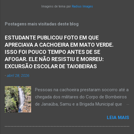
Matias Cardoso, na região da Serra Geral, no
natureza nos proporciona. Isso é aqui em
Imagens de tema por
Radius Images
Norte de Minas. Ainda segundo a polícia, o
Janaúba, mais precisamente na avenida
veículo transportava pessoas...
Osvaldo Cruz esquina com a rua Aurora, no
Postagens mais visitadas deste blog
bairro Gameleira, na região da Serra Geral, no
Norte de Minas. Moradores proporcionam uma
ESTUDANTE PUBLICOU FOTO EM QUE
nova visão urbanística na avenida Osvaldo
APRECIAVA A CACHOEIRA EM MATO VERDE.
Cruz, perto da ponte de ferro e do rio Gorutuba.
ISSO FOI POUCO TEMPO ANTES DE SE
Vasos, brinquedos e outros objetos são
AFOGAR. ELE NÃO RESISTIU E MORREU:
usados para receber flores e plantas que
EXCURSÃO ESCOLAR DE TAIOBEIRAS
enfeitam o ambiente. Parabéns aos moradores
-
abril 28, 2026
por essa atitude, pelo gesto de amor à
natureza e por contribuir por uma Janaúba
Pessoas na cachoeira prestaram socorro até a
mais agradável, sustentável, linda e limpa.
chegada dos militares do Corpo de Bombeiros
de Janaúba, Samu e a Brigada Municipal que
auxiliaram no socorro, mas o jovem não
LEIA MAIS
resistiu e foi a óbito Foto álbum pessoal Kauan
Pereira Alves publicou em sua rede social a
foto em que apreciava a Cachoeira Maria Rosa,