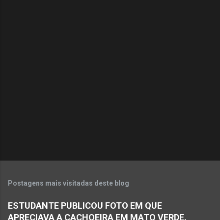
C
o
m
e
n
t
á
r
i
o
s
Postagens mais visitadas deste blog
ESTUDANTE PUBLICOU FOTO EM QUE
APRECIAVA A CACHOEIRA EM MATO VERDE.