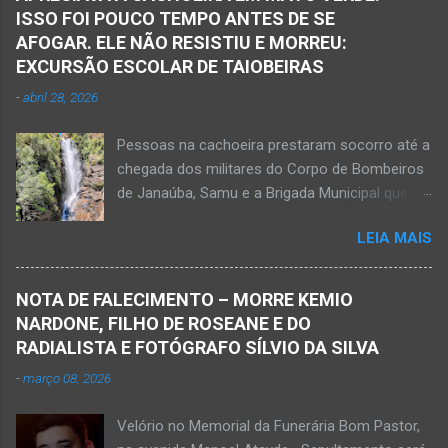
ISSO FOI POUCO TEMPO ANTES DE SE
AFOGAR. ELE NÃO RESISTIU E MORREU:
EXCURSÃO ESCOLAR DE TAIOBEIRAS
-
abril 28, 2026
Pessoas na cachoeira prestaram socorro até a
chegada dos militares do Corpo de Bombeiros
de Janaúba, Samu e a Brigada Municipal que
auxiliaram no socorro, mas o jovem não
LEIA MAIS
resistiu e foi a óbito Foto álbum pessoal Kauan
Pereira Alves publicou em sua rede social a
foto em que apreciava a Cachoeira Maria Rosa,
NOTA DE FALECIMENTO – MORRE KEMIO
em Mato Verde, pouco tempo antes de se
NARDONE, FILHO DE ROSEANE E DO
afogar e depois vir a óbito nesta terça-feira, dia
RADIALISTA E FOTÓGRAFO SÍLVIO DA SILVA
28 de abril de 2026. Foto álbum pessoal Kauan
-
março 08, 2026
Pereira Alves. Fotos CB Populares, Corpo de
Bombeiros Militar, Samu e Brigada Municipal
Velório no Memorial da Funerária Bom Pastor,
socorrem estudante que se afogou em