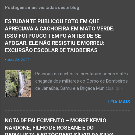
Postagens mais visitadas deste blog
ESTUDANTE PUBLICOU FOTO EM QUE
APRECIAVA A CACHOEIRA EM MATO VERDE.
ISSO FOI POUCO TEMPO ANTES DE SE
AFOGAR. ELE NÃO RESISTIU E MORREU:
EXCURSÃO ESCOLAR DE TAIOBEIRAS
-
abril 28, 2026
Pessoas na cachoeira prestaram socorro até a
chegada dos militares do Corpo de Bombeiros
de Janaúba, Samu e a Brigada Municipal que
auxiliaram no socorro, mas o jovem não
LEIA MAIS
resistiu e foi a óbito Foto álbum pessoal Kauan
Pereira Alves publicou em sua rede social a
foto em que apreciava a Cachoeira Maria Rosa,
NOTA DE FALECIMENTO – MORRE KEMIO
em Mato Verde, pouco tempo antes de se
NARDONE, FILHO DE ROSEANE E DO
afogar e depois vir a óbito nesta terça-feira, dia
RADIALISTA E FOTÓGRAFO SÍLVIO DA SILVA