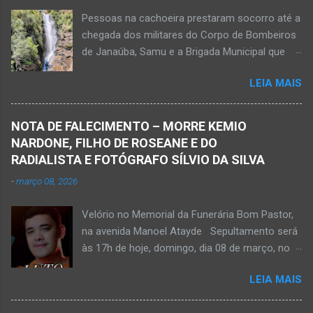
grave e poderá ser transportada em aeronave
Pessoas na cachoeira prestaram socorro até a
do Suporte Aéreo Avançado de Vida (SAAV)
chegada dos militares do Corpo de Bombeiros
para unidade hospi...
de Janaúba, Samu e a Brigada Municipal que
auxiliaram no socorro, mas o jovem não
LEIA MAIS
resistiu e foi a óbito Foto álbum pessoal Kauan
Pereira Alves publicou em sua rede social a
foto em que apreciava a Cachoeira Maria Rosa,
NOTA DE FALECIMENTO – MORRE KEMIO
em Mato Verde, pouco tempo antes de se
NARDONE, FILHO DE ROSEANE E DO
afogar e depois vir a óbito nesta terça-feira, dia
RADIALISTA E FOTÓGRAFO SÍLVIO DA SILVA
28 de abril de 2026. Foto álbum pessoal Kauan
-
março 08, 2026
Pereira Alves. Fotos CB Populares, Corpo de
Bombeiros Militar, Samu e Brigada Municipal
Velório no Memorial da Funerária Bom Pastor,
socorrem estudante que se afogou em
na avenida Manoel Atayde Sepultamento será
cachoeira em Mato Verde nesta terça-feira, dia
às 17h de hoje, domingo, dia 08 de março, no
28 de abril de 2026. Adolescente não resistiu e
cemitério Campo da Paz, na margem esquerda
foi a óbito. MATO VERDE (por Oliveira Júnior)
LEIA MAIS
da rodovia MG-401, saída de Janaúba para
– O que seria um dia de lazer, de conhecimento
Jaíba Kemio Nardone Kemio Nardone
e de interação acabou em tragédia para um