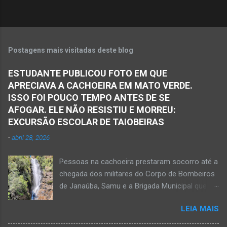
s
Postagens mais visitadas deste blog
ESTUDANTE PUBLICOU FOTO EM QUE
APRECIAVA A CACHOEIRA EM MATO VERDE.
ISSO FOI POUCO TEMPO ANTES DE SE
AFOGAR. ELE NÃO RESISTIU E MORREU:
EXCURSÃO ESCOLAR DE TAIOBEIRAS
-
abril 28, 2026
Pessoas na cachoeira prestaram socorro até a
chegada dos militares do Corpo de Bombeiros
de Janaúba, Samu e a Brigada Municipal que
auxiliaram no socorro, mas o jovem não
LEIA MAIS
resistiu e foi a óbito Foto álbum pessoal Kauan
Pereira Alves publicou em sua rede social a