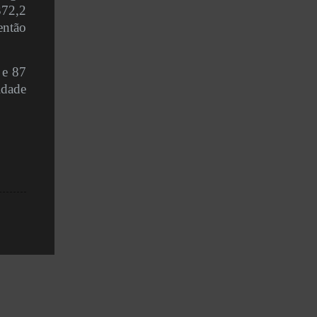
372,2
então
 e 87
idade