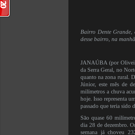
Bairro Dente Grande, 
desse bairro, na manhã
JANAÚBA (por Oliveira
da Serra Geral, no Nort
quanto na zona rural. D
Júnior, este mês de 
milímetros a chuva acu
hoje. Isso representa 
passado que teria sido 
São quase 60 milímetro
dia 28 de dezembro. O
semana já choveu 232