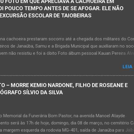
U FOTO EM QUE APRECIAVA A CACHOEIRA EM
OI POUCO TEMPO ANTES DE SE AFOGAR. ELE NÃO
 EXCURSÃO ESCOLAR DE TAIOBEIRAS
na cachoeira prestaram socorro até a chegada dos militares do Co
iros de Janaúba, Samu e a Brigada Municipal que auxiliaram no soc
em não resistiu e foi a óbito Foto álbum pessoal Kauan Pereira Alv
 em sua rede social a foto em que apreciava a Cachoeira Maria Ros
LEIA
de, pouco tempo antes de se afogar e depois vir a óbito nesta terç
a 28 de abril de 2026. Foto álbum pessoal Kauan Pereira Alves. Fot
s, Corpo de Bombeiros Militar, Samu e Brigada Municipal socorrem
O – MORRE KEMIO NARDONE, FILHO DE ROSEANE E
e que se afogou em cachoeira em Mato Verde nesta terça-feira, dia
TÓGRAFO SÍLVIO DA SILVA
de 2026. Adolescente não resistiu e foi a óbito. MATO VERDE (por Ol
– O que seria um dia de lazer, de conhecimento e de interação acab
 para um grupo de estudantes do município de Taiobeiras, no Norte 
no Memorial da Funerária Bom Pastor, na avenida Manoel Atayde
m adolescente de 16 anos morreu após se afogar na Cachoeira de 
ento será às 17h de hoje, domingo, dia 08 de março, no cemitério
alizada na zona rural de Ma...
na margem esquerda da rodovia MG-401, saída de Janaúba para Jaíb