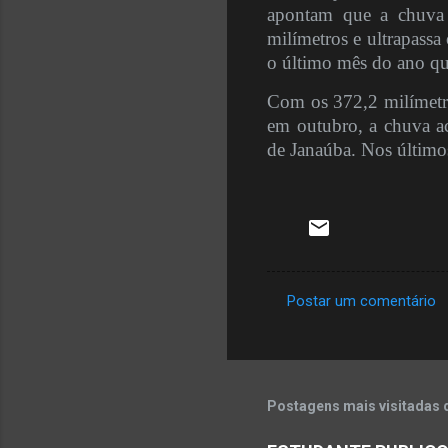
apontam que a chuva
milímetros e ultrapass
o último mês do ano q
Com os 372,2 milímetr
em outubro, a chuva a
de Janaúba. Nos último
Postar um comentário
C
o
m
e
Postagens mais visitadas 
n