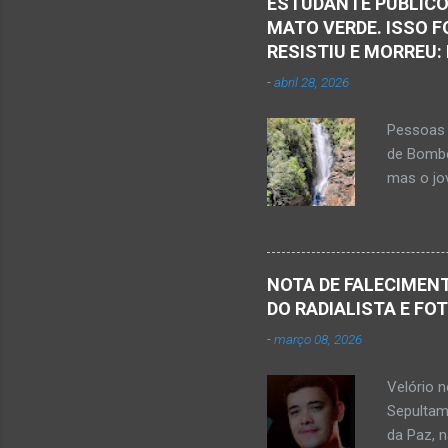
ESTUDANTE PUBLICO
t
MATO VERDE. ISSO F
á
RESISTIU E MORREU:
r
-
abril 28, 2026
i
o
Pessoas 
s
de Bombe
mas o jov
publicou
Mato Ver
feira, di
Populare
NOTA DE FALECIMENT
estudant
DO RADIALISTA E FO
de abril 
-
março 08, 2026
Júnior) 
tragédia
Velório 
Minas. U
Sepultam
Rosa, loc
da Paz, 