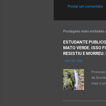
Postar um comentário
C
o
m
e
Postagens mais visitadas 
n
ESTUDANTE PUBLICO
t
MATO VERDE. ISSO F
á
RESISTIU E MORREU:
r
-
abril 28, 2026
i
o
Pessoas 
s
de Bombe
mas o jov
publicou
Mato Ver
feira, di