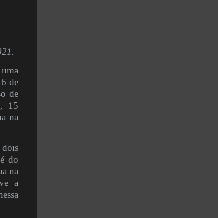
021.
a uma
16 de
so de
, 15
ua na
 dois
 é do
ua na
uve a
nessa