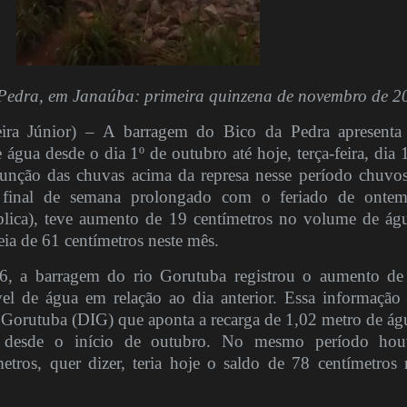
Pedra, em Janaúba: primeira quinzena de novembro de 2
ra Júnior) – A barragem do Bico da Pedra apresent
água desde o dia 1º de outubro até hoje, terça-feira, dia 
unção das chuvas acima da represa nesse período chuvo
inal de semana prolongado com o feriado de ontem
lica), teve aumento de 19 centímetros no volume de ág
ia de 61 centímetros neste mês.
 16, a barragem do rio Gorutuba registrou o aumento de
el de água em relação ao dia anterior. Essa informação
o Gorutuba (DIG) que aponta a recarga de 1,02 metro de ág
na desde o início de outubro. No mesmo período ho
metros, quer dizer, teria hoje o saldo de 78 centímetros 