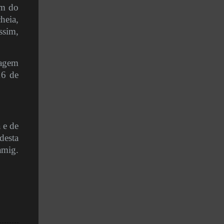
em do
heia,
ssim,
ragem
16 de
 e de
desta
amig.