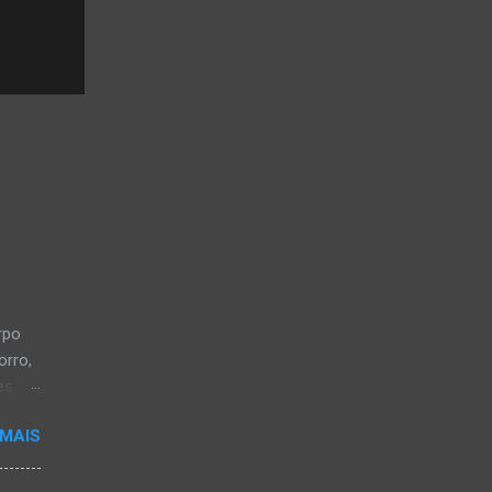
rpo
orro,
es
a, em
 MAIS
a-
os CB