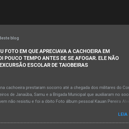
deste blog
U FOTO EM QUE APRECIAVA A CACHOEIRA EM
OI POUCO TEMPO ANTES DE SE AFOGAR. ELE NÃO
 EXCURSÃO ESCOLAR DE TAIOBEIRAS
na cachoeira prestaram socorro até a chegada dos militares do Co
iros de Janaúba, Samu e a Brigada Municipal que auxiliaram no soc
em não resistiu e foi a óbito Foto álbum pessoal Kauan Pereira Alv
 em sua rede social a foto em que apreciava a Cachoeira Maria Ros
LEIA
de, pouco tempo antes de se afogar e depois vir a óbito nesta terç
a 28 de abril de 2026. Foto álbum pessoal Kauan Pereira Alves. Fot