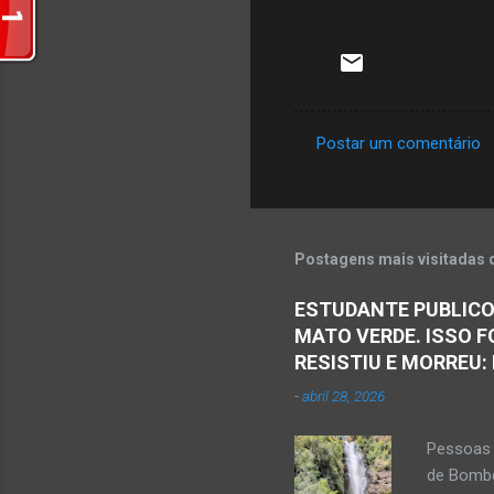
Postar um comentário
C
o
m
e
Postagens mais visitadas 
n
ESTUDANTE PUBLICO
t
MATO VERDE. ISSO F
á
RESISTIU E MORREU:
r
-
abril 28, 2026
i
o
Pessoas 
s
de Bombe