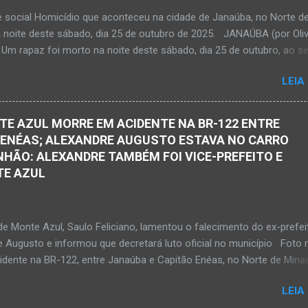
ma decisão dele. Lamentável! Jovem com futuro promissor. Conheci e
e social Homicídio que aconteceu na cidade de Janaúba, no Norte d
ando nasceu. Que o Nosso Senhor acolhe o Kemio nessa partida et
a noite deste sábado, dia 25 de outubro de 2025. JANAÚBA (por Oliv
so Senhor dê forças ao colega Sílvio da Silva, à amiga Rose e a...
 Um rapaz foi morto na noite deste sábado, dia 25 de outubro, ao se
 por disparos de arma momento em que transitava pela rua Salviana
LEIA
airro Boa Vista, região Norte da cidade de Janaúba, situada na regiã
al, no Norte de Minas. O caso foi registrado tanto pelo 51º Batalhão
ilitar de Janaúba quanto pela 3ª Delegacia Regional da Polícia Civil d
TE AZUL MORRE EM ACIDENTE NA BR-122 ENTRE
 Henrique Pereira Gomes, de 27 anos de idade, foi encontrado esten
 ENÉAS; ALEXANDRE AUGUSTO ESTAVA NO CARRO
Ele teria sido alvo de disparos fatais. Um dos tiros acertou o tórax 
HÃO: ALEXANDRE TAMBÉM FOI VICE-PREFEITO E
enrique não resistiu e foi a óbito no local desse crime violento. Polici
TE AZUL
s estiveram apurando informações com o intuito em identificar quem
s disparos. Perito da Polícia Civil também foi ao local objetivando a
o do laudo pericial a ser aprese...
de Monte Azul, Saulo Feliciano, lamentou o falecimento do ex-prefei
e Augusto e informou que decretará luto oficial no município Foto 
cidente na BR-122, entre Janaúba e Capitão Enéas, no Norte de Mina
ta-feira, dia 27 de fevereiro de 2026. Foto Oliveira Júnior Alexandre
LEIA
ernandes de Oliveira, então prefeito de Monte Azul, durante reuniã