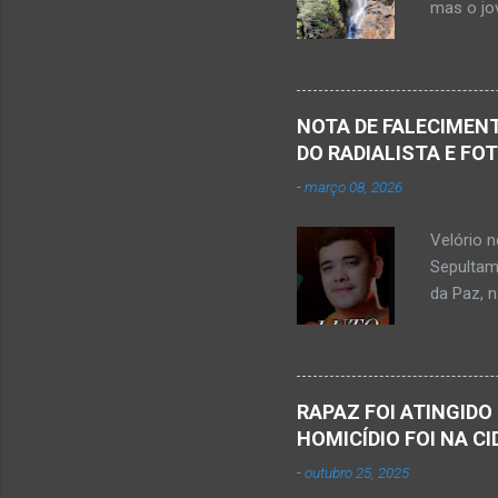
mas o jov
publicou
Mato Ver
feira, di
Populare
NOTA DE FALECIMENT
estudant
DO RADIALISTA E FO
de abril 
-
março 08, 2026
Júnior) 
tragédia
Velório 
Minas. U
Sepultam
Rosa, loc
da Paz, 
Kemio Na
desse sá
Nardone 
Sílvio da
RAPAZ FOI ATINGIDO
completa
HOMICÍDIO FOI NA C
presencia
-
outubro 25, 2025
iniciou a