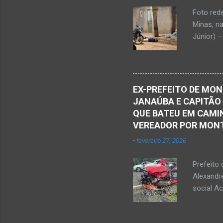
vida...u
Foto red
desde qu
Minas, n
Que o Nos
Júnior) –
atingido
Caldas, b
Serra Ger
Polícia M
EX-PREFEITO DE MON
Janaúba.
JANAÚBA E CAPITÃO
no chão. 
QUE BATEU EM CAMIN
vítima. H
VEREADOR POR MON
militare
-
fevereiro 27, 2026
efetuou o
elaboraçã
Prefeito 
Alexandr
social A
nesta sex
Augusto F