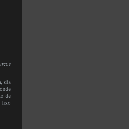
arcos
, dia
 onde
io de
 lixo