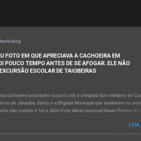
deste blog
U FOTO EM QUE APRECIAVA A CACHOEIRA EM
OI POUCO TEMPO ANTES DE SE AFOGAR. ELE NÃO
 EXCURSÃO ESCOLAR DE TAIOBEIRAS
na cachoeira prestaram socorro até a chegada dos militares do Co
iros de Janaúba, Samu e a Brigada Municipal que auxiliaram no soc
em não resistiu e foi a óbito Foto álbum pessoal Kauan Pereira Alv
 em sua rede social a foto em que apreciava a Cachoeira Maria Ros
LEIA
de, pouco tempo antes de se afogar e depois vir a óbito nesta terç
a 28 de abril de 2026. Foto álbum pessoal Kauan Pereira Alves. Fot
s, Corpo de Bombeiros Militar, Samu e Brigada Municipal socorrem