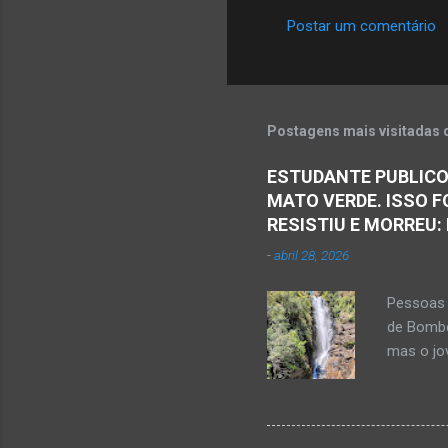
Postar um comentário
C
o
m
e
Postagens mais visitadas 
n
ESTUDANTE PUBLICO
t
MATO VERDE. ISSO F
á
RESISTIU E MORREU:
r
-
abril 28, 2026
i
o
Pessoas 
s
de Bombe
mas o jov
publicou
Mato Ver
feira, di
Populare