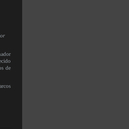
dor
nador
ecido
os de
arcos