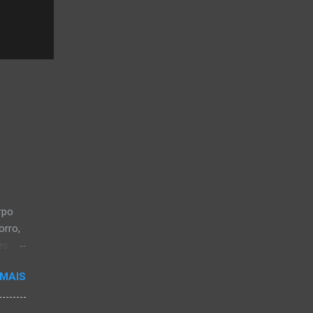
rpo
orro,
es
a, em
 MAIS
a-
os CB