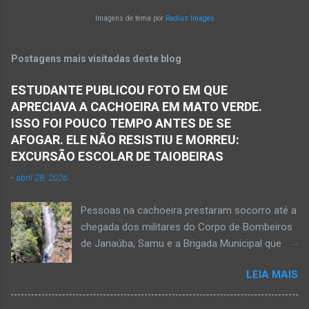
Matias Cardoso, na região da Serra Geral, no
natureza nos proporciona. Isso é aqui em
Imagens de tema por
Radius Images
Norte de Minas. Ainda segundo a polícia, o
Janaúba, mais precisamente na avenida
veículo transportava pessoas...
Osvaldo Cruz esquina com a rua Aurora, no
Postagens mais visitadas deste blog
bairro Gameleira, na região da Serra Geral, no
Norte de Minas. Moradores proporcionam uma
ESTUDANTE PUBLICOU FOTO EM QUE
nova visão urbanística na avenida Osvaldo
APRECIAVA A CACHOEIRA EM MATO VERDE.
Cruz, perto da ponte de ferro e do rio Gorutuba.
ISSO FOI POUCO TEMPO ANTES DE SE
Vasos, brinquedos e outros objetos são
AFOGAR. ELE NÃO RESISTIU E MORREU:
usados para receber flores e plantas que
EXCURSÃO ESCOLAR DE TAIOBEIRAS
enfeitam o ambiente. Parabéns aos moradores
-
abril 28, 2026
por essa atitude, pelo gesto de amor à
natureza e por contribuir por uma Janaúba
Pessoas na cachoeira prestaram socorro até a
mais agradável, sustentável, linda e limpa.
chegada dos militares do Corpo de Bombeiros
de Janaúba, Samu e a Brigada Municipal que
auxiliaram no socorro, mas o jovem não
LEIA MAIS
resistiu e foi a óbito Foto álbum pessoal Kauan
Pereira Alves publicou em sua rede social a