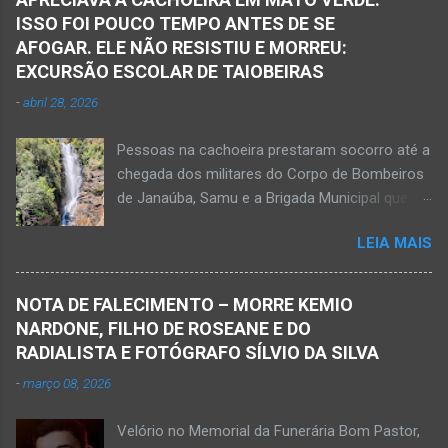
ISSO FOI POUCO TEMPO ANTES DE SE
AFOGAR. ELE NÃO RESISTIU E MORREU:
EXCURSÃO ESCOLAR DE TAIOBEIRAS
-
abril 28, 2026
Pessoas na cachoeira prestaram socorro até a
chegada dos militares do Corpo de Bombeiros
de Janaúba, Samu e a Brigada Municipal que
auxiliaram no socorro, mas o jovem não
LEIA MAIS
resistiu e foi a óbito Foto álbum pessoal Kauan
Pereira Alves publicou em sua rede social a
foto em que apreciava a Cachoeira Maria Rosa,
NOTA DE FALECIMENTO – MORRE KEMIO
em Mato Verde, pouco tempo antes de se
NARDONE, FILHO DE ROSEANE E DO
afogar e depois vir a óbito nesta terça-feira, dia
RADIALISTA E FOTÓGRAFO SÍLVIO DA SILVA
28 de abril de 2026. Foto álbum pessoal Kauan
-
março 08, 2026
Pereira Alves. Fotos CB Populares, Corpo de
Bombeiros Militar, Samu e Brigada Municipal
Velório no Memorial da Funerária Bom Pastor,
socorrem estudante que se afogou em