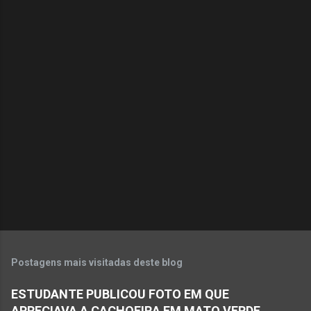
C
o
m
e
n
t
á
r
i
o
s
Postagens mais visitadas deste blog
ESTUDANTE PUBLICOU FOTO EM QUE
APRECIAVA A CACHOEIRA EM MATO VERDE.