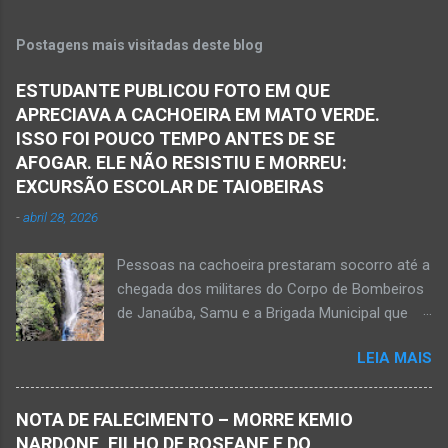
Espinosa, na região da Serra Geral de Minas.
veículo transportava pessoas...
Em consequência desse acidente, as vítimas
Postagens mais visitadas deste blog
ficaram presas nas ferragens. Equipes do
Samu, da Polícia Militar, Polícia Civil e do 6º
ESTUDANTE PUBLICOU FOTO EM QUE
Pelotão do Corpo de Bombeiros Militar de
APRECIAVA A CACHOEIRA EM MATO VERDE.
Janaúba seguiram para o local. Uma mulher
ISSO FOI POUCO TEMPO ANTES DE SE
morreu e a outra vítima ficou gravemente
AFOGAR. ELE NÃO RESISTIU E MORREU:
ferida e foi levada pelos socorristas do Samu
EXCURSÃO ESCOLAR DE TAIOBEIRAS
para o hospital na cidade de Monte Azul. Essa
-
abril 28, 2026
vítima apresenta traumatismo cranioencefálico
grave e poderá ser transportada em aeronave
Pessoas na cachoeira prestaram socorro até a
do Suporte Aéreo Avançado de Vida (SAAV)
chegada dos militares do Corpo de Bombeiros
para unidade hospi...
de Janaúba, Samu e a Brigada Municipal que
auxiliaram no socorro, mas o jovem não
LEIA MAIS
resistiu e foi a óbito Foto álbum pessoal Kauan
Pereira Alves publicou em sua rede social a
foto em que apreciava a Cachoeira Maria Rosa,
NOTA DE FALECIMENTO – MORRE KEMIO
em Mato Verde, pouco tempo antes de se
NARDONE, FILHO DE ROSEANE E DO