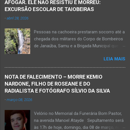
AFOGAR. ELE NÃO RESISTIU E MORREU:
EXCURSÃO ESCOLAR DE TAIOBEIRAS
-
abril 28, 2026
Pessoas na cachoeira prestaram socorro até a
chegada dos militares do Corpo de Bombeiros
de Janaúba, Samu e a Brigada Municipal que
auxiliaram no socorro, mas o jovem não
LEIA MAIS
resistiu e foi a óbito Foto álbum pessoal Kauan
Pereira Alves publicou em sua rede social a
foto em que apreciava a Cachoeira Maria Rosa,
NOTA DE FALECIMENTO – MORRE KEMIO
em Mato Verde, pouco tempo antes de se
NARDONE, FILHO DE ROSEANE E DO
afogar e depois vir a óbito nesta terça-feira, dia
RADIALISTA E FOTÓGRAFO SÍLVIO DA SILVA
28 de abril de 2026. Foto álbum pessoal Kauan
-
março 08, 2026
Pereira Alves. Fotos CB Populares, Corpo de
Bombeiros Militar, Samu e Brigada Municipal
Velório no Memorial da Funerária Bom Pastor,
socorrem estudante que se afogou em
na avenida Manoel Atayde Sepultamento será
cachoeira em Mato Verde nesta terça-feira, dia
às 17h de hoje, domingo, dia 08 de março, no
28 de abril de 2026. Adolescente não resistiu e