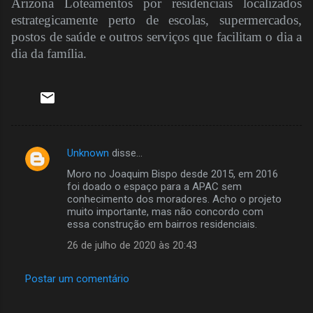
Arizona Loteamentos por residenciais localizados
estrategicamente perto de escolas, supermercados,
postos de saúde e outros serviços que facilitam o dia a
dia da família.
Unknown
disse…
C
Moro no Joaquim Bispo desde 2015, em 2016
o
foi doado o espaço para a APAC sem
m
conhecimento dos moradores. Acho o projeto
muito importante, mas não concordo com
e
essa construção em bairros residenciais.
n
26 de julho de 2020 às 20:43
t
á
Postar um comentário
r