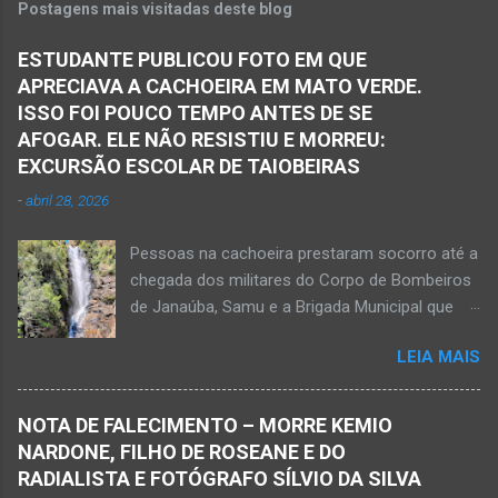
Postagens mais visitadas deste blog
ficaram presas nas ferragens. Equipes do
Samu, da Polícia Militar, Polícia Civil e do 6º
ESTUDANTE PUBLICOU FOTO EM QUE
Pelotão do Corpo de Bombeiros Militar de
APRECIAVA A CACHOEIRA EM MATO VERDE.
Janaúba seguiram para o local. Uma mulher
ISSO FOI POUCO TEMPO ANTES DE SE
morreu e a outra vítima ficou gravemente
AFOGAR. ELE NÃO RESISTIU E MORREU:
ferida e foi levada pelos socorristas do Samu
EXCURSÃO ESCOLAR DE TAIOBEIRAS
para o hospital na cidade de Monte Azul. Essa
-
abril 28, 2026
vítima apresenta traumatismo cranioencefálico
grave e poderá ser transportada em aeronave
Pessoas na cachoeira prestaram socorro até a
do Suporte Aéreo Avançado de Vida (SAAV)
chegada dos militares do Corpo de Bombeiros
para unidade hospi...
de Janaúba, Samu e a Brigada Municipal que
auxiliaram no socorro, mas o jovem não
LEIA MAIS
resistiu e foi a óbito Foto álbum pessoal Kauan
Pereira Alves publicou em sua rede social a
foto em que apreciava a Cachoeira Maria Rosa,
NOTA DE FALECIMENTO – MORRE KEMIO
em Mato Verde, pouco tempo antes de se
NARDONE, FILHO DE ROSEANE E DO
afogar e depois vir a óbito nesta terça-feira, dia
RADIALISTA E FOTÓGRAFO SÍLVIO DA SILVA
28 de abril de 2026. Foto álbum pessoal Kauan