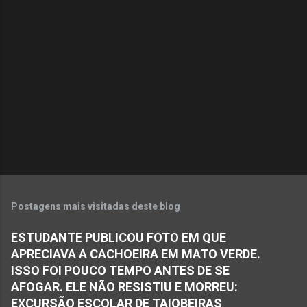
e
n
t
á
r
i
o
s
Postagens mais visitadas deste blog
ESTUDANTE PUBLICOU FOTO EM QUE
APRECIAVA A CACHOEIRA EM MATO VERDE.
ISSO FOI POUCO TEMPO ANTES DE SE
AFOGAR. ELE NÃO RESISTIU E MORREU:
EXCURSÃO ESCOLAR DE TAIOBEIRAS