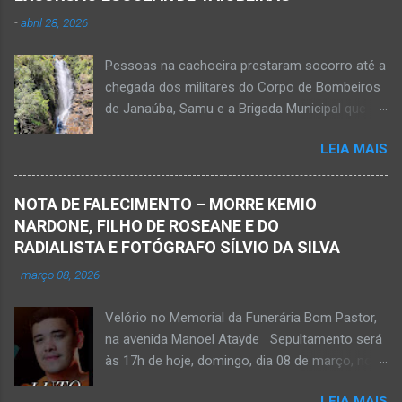
-
abril 28, 2026
Pessoas na cachoeira prestaram socorro até a
chegada dos militares do Corpo de Bombeiros
de Janaúba, Samu e a Brigada Municipal que
auxiliaram no socorro, mas o jovem não
LEIA MAIS
resistiu e foi a óbito Foto álbum pessoal Kauan
Pereira Alves publicou em sua rede social a
foto em que apreciava a Cachoeira Maria Rosa,
NOTA DE FALECIMENTO – MORRE KEMIO
em Mato Verde, pouco tempo antes de se
NARDONE, FILHO DE ROSEANE E DO
afogar e depois vir a óbito nesta terça-feira, dia
RADIALISTA E FOTÓGRAFO SÍLVIO DA SILVA
28 de abril de 2026. Foto álbum pessoal Kauan
-
março 08, 2026
Pereira Alves. Fotos CB Populares, Corpo de
Bombeiros Militar, Samu e Brigada Municipal
Velório no Memorial da Funerária Bom Pastor,
socorrem estudante que se afogou em
na avenida Manoel Atayde Sepultamento será
cachoeira em Mato Verde nesta terça-feira, dia
às 17h de hoje, domingo, dia 08 de março, no
28 de abril de 2026. Adolescente não resistiu e
cemitério Campo da Paz, na margem esquerda
foi a óbito. MATO VERDE (por Oliveira Júnior)
LEIA MAIS