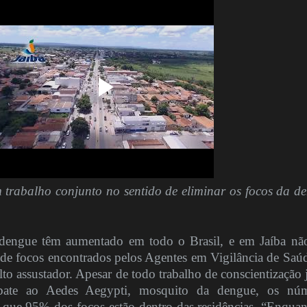
trabalho conjunto no sentido de eliminar os focos da d
dengue têm aumentado em todo o Brasil, e em Jaíba nã
 de focos encontrados pelos Agentes em Vigilância de Saú
o assustador. Apesar de todo trabalho de conscientização 
ate ao Aedes Aegypti, mosquito da dengue, os núm
ue 95% dos focos estão dentro das residências. “Enquan