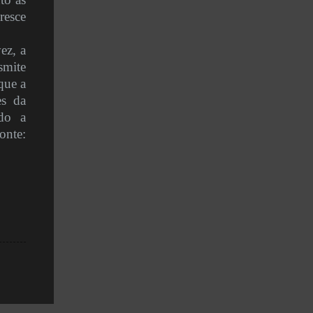
resce
ez, a
smite
que a
es da
ndo a
onte: