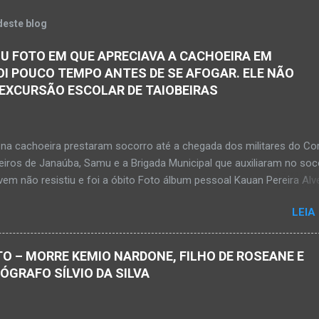
deste blog
U FOTO EM QUE APRECIAVA A CACHOEIRA EM
OI POUCO TEMPO ANTES DE SE AFOGAR. ELE NÃO
 EXCURSÃO ESCOLAR DE TAIOBEIRAS
na cachoeira prestaram socorro até a chegada dos militares do Co
iros de Janaúba, Samu e a Brigada Municipal que auxiliaram no soc
em não resistiu e foi a óbito Foto álbum pessoal Kauan Pereira Alv
 em sua rede social a foto em que apreciava a Cachoeira Maria Ros
LEIA
de, pouco tempo antes de se afogar e depois vir a óbito nesta terç
a 28 de abril de 2026. Foto álbum pessoal Kauan Pereira Alves. Fot
s, Corpo de Bombeiros Militar, Samu e Brigada Municipal socorrem
O – MORRE KEMIO NARDONE, FILHO DE ROSEANE E
e que se afogou em cachoeira em Mato Verde nesta terça-feira, dia
TÓGRAFO SÍLVIO DA SILVA
de 2026. Adolescente não resistiu e foi a óbito. MATO VERDE (por Ol
– O que seria um dia de lazer, de conhecimento e de interação acab
 para um grupo de estudantes do município de Taiobeiras, no Norte 