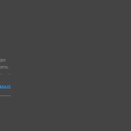
rpo
orro,
es
a, em
 MAIS
a-
os CB
 28
iveira
ou em
de