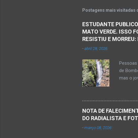
m
e
Postagens mais visitadas 
n
ESTUDANTE PUBLICO
t
MATO VERDE. ISSO F
á
RESISTIU E MORREU:
r
-
abril 28, 2026
i
o
Pessoas 
s
de Bombe
mas o jov
publicou
Mato Ver
feira, di
Populare
NOTA DE FALECIMENT
estudant
DO RADIALISTA E FO
de abril 
-
março 08, 2026
Júnior) 
tragédia