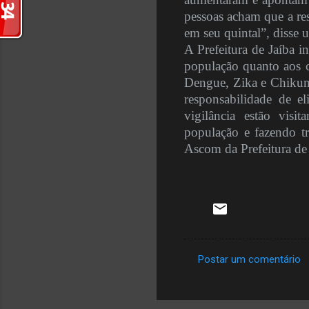
pessoas acham que a res
em seu quintal”, disse
A Prefeitura de Jaíba 
população quanto aos c
Dengue, Zika e Chikun
responsabilidade de 
vigilância estão visi
população e fazendo tr
Ascom da Prefeitura de 
Postar um comentário
C
o