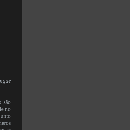
engue
o são
de no
junto
eros
to as