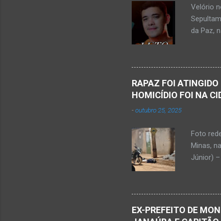
Velório 
Minas. U
Sepultam
Rosa, loc
da Paz, 
Kemio Na
desse sá
Nardone 
Sílvio da
RAPAZ FOI ATINGIDO
completa
HOMICÍDIO FOI NA C
presencia
-
outubro 25, 2025
iniciou a
vida...u
Foto red
desde qu
Minas, n
Que o Nos
Júnior) –
atingido
Caldas, b
Serra Ger
Polícia M
EX-PREFEITO DE MON
Janaúba.