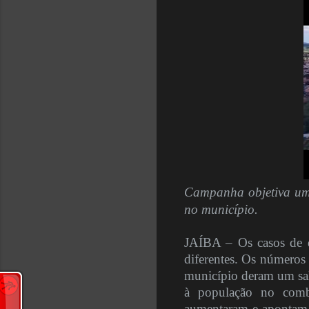
Campanha objetiva um 
no município.
JAÍBA – Os casos de 
diferentes. Os números
município deram um salt
à população no comb
aumentaram e apontam q