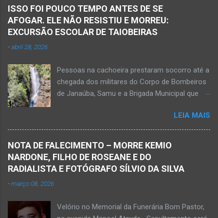
Janaúba seguiram para o local. Uma mulher
ISSO FOI POUCO TEMPO ANTES DE SE
morreu e a outra vítima ficou gravemente
AFOGAR. ELE NÃO RESISTIU E MORREU:
ferida e foi levada pelos socorristas do Samu
EXCURSÃO ESCOLAR DE TAIOBEIRAS
para o hospital na cidade de Monte Azul. Essa
-
abril 28, 2026
vítima apresenta traumatismo cranioencefálico
grave e poderá ser transportada em aeronave
Pessoas na cachoeira prestaram socorro até a
do Suporte Aéreo Avançado de Vida (SAAV)
chegada dos militares do Corpo de Bombeiros
para unidade hospi...
de Janaúba, Samu e a Brigada Municipal que
auxiliaram no socorro, mas o jovem não
LEIA MAIS
resistiu e foi a óbito Foto álbum pessoal Kauan
Pereira Alves publicou em sua rede social a
foto em que apreciava a Cachoeira Maria Rosa,
NOTA DE FALECIMENTO – MORRE KEMIO
em Mato Verde, pouco tempo antes de se
NARDONE, FILHO DE ROSEANE E DO
afogar e depois vir a óbito nesta terça-feira, dia
RADIALISTA E FOTÓGRAFO SÍLVIO DA SILVA
28 de abril de 2026. Foto álbum pessoal Kauan
-
março 08, 2026
Pereira Alves. Fotos CB Populares, Corpo de
Bombeiros Militar, Samu e Brigada Municipal
Velório no Memorial da Funerária Bom Pastor,
socorrem estudante que se afogou em