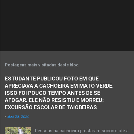
á
r
i
o
s
Postagens mais visitadas deste blog
ESTUDANTE PUBLICOU FOTO EM QUE
APRECIAVA A CACHOEIRA EM MATO VERDE.
ISSO FOI POUCO TEMPO ANTES DE SE
AFOGAR. ELE NÃO RESISTIU E MORREU:
EXCURSÃO ESCOLAR DE TAIOBEIRAS
-
abril 28, 2026
Pessoas na cachoeira prestaram socorro até a