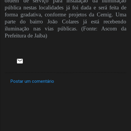
ordem de serviço para instalação da iluminação
pública nestas localidades já foi dada e será feita de
forma gradativa, conforme projetos da Cemig. Uma
parte do bairro João Colares já está recebendo
iluminação nas vias públicas. (Fonte: Ascom da
Prefeitura de Jaíba)
Postar um comentário
C
o
m
e
n
t