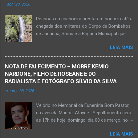
-
abril 28, 2026
vítima apresenta traumatismo cranioencefálico
grave e poderá ser transportada em aeronave
Pessoas na cachoeira prestaram socorro até a
do Suporte Aéreo Avançado de Vida (SAAV)
chegada dos militares do Corpo de Bombeiros
para unidade hospi...
de Janaúba, Samu e a Brigada Municipal que
auxiliaram no socorro, mas o jovem não
LEIA MAIS
resistiu e foi a óbito Foto álbum pessoal Kauan
Pereira Alves publicou em sua rede social a
foto em que apreciava a Cachoeira Maria Rosa,
NOTA DE FALECIMENTO – MORRE KEMIO
em Mato Verde, pouco tempo antes de se
NARDONE, FILHO DE ROSEANE E DO
afogar e depois vir a óbito nesta terça-feira, dia
RADIALISTA E FOTÓGRAFO SÍLVIO DA SILVA
28 de abril de 2026. Foto álbum pessoal Kauan
-
março 08, 2026
Pereira Alves. Fotos CB Populares, Corpo de
Bombeiros Militar, Samu e Brigada Municipal
Velório no Memorial da Funerária Bom Pastor,
socorrem estudante que se afogou em
na avenida Manoel Atayde Sepultamento será
cachoeira em Mato Verde nesta terça-feira, dia
às 17h de hoje, domingo, dia 08 de março, no
28 de abril de 2026. Adolescente não resistiu e
cemitério Campo da Paz, na margem esquerda
foi a óbito. MATO VERDE (por Oliveira Júnior)
LEIA MAIS
da rodovia MG-401, saída de Janaúba para
– O que seria um dia de lazer, de conhecimento