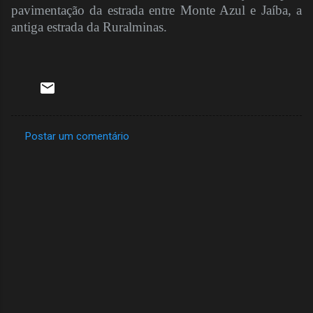
pavimentação da estrada entre Monte Azul e Jaíba, a
antiga estrada da Ruralminas.
Postar um comentário
C
o
m
e
n
t
á
r
i