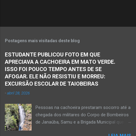
o
s
Postagens mais visitadas deste blog
ESTUDANTE PUBLICOU FOTO EM QUE
APRECIAVA A CACHOEIRA EM MATO VERDE.
ISSO FOI POUCO TEMPO ANTES DE SE
AFOGAR. ELE NÃO RESISTIU E MORREU:
EXCURSÃO ESCOLAR DE TAIOBEIRAS
-
abril 28, 2026
Pessoas na cachoeira prestaram socorro até a
chegada dos militares do Corpo de Bombeiros
de Janaúba, Samu e a Brigada Municipal que
auxiliaram no socorro, mas o jovem não
LEIA MAIS