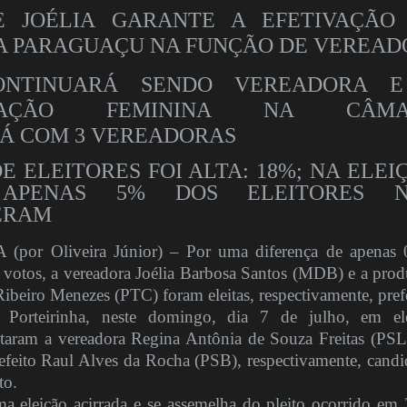
E JOÉLIA GARANTE A EFETIVAÇÃO
A PARAGUAÇU NA FUNÇÃO DE VEREAD
ONTINUARÁ SENDO VEREADORA 
NTAÇÃO FEMININA NA CÂMA
Á COM 3 VEREADORAS
E ELEITORES FOI ALTA: 18%; NA ELEI
 APENAS 5% DOS ELEITORES 
ERAM
or Oliveira Júnior) – Por uma diferença de apenas
 votos, a vereadora Joélia Barbosa Santos (MDB) e a prod
ibeiro Menezes (PTC) foram eleitas, respectivamente, prefe
a Porteirinha, neste domingo, dia 7 de julho, em el
otaram a vereadora Regina Antônia de Souza Freitas (PSL
refeito Raul Alves da Rocha (PSB), respectivamente, candi
to.
uma eleição acirrada e se assemelha do pleito ocorrido em