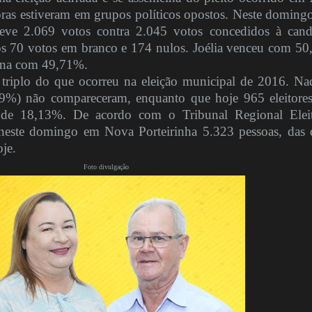
ras estiveram em grupos políticos opostos. Neste domingo
bteve 2.069 votos contra 2.045 votos concedidos à cand
s 70 votos em branco e 174 nulos. Joélia venceu com 5
gina com 49,71%.
o triplo do que ocorreu na eleição municipal de 2016. Na
,29%) não compareceram, enquanto que hoje 965 eleitore
a de 18,13%. De acordo com o Tribunal Regional Eleit
 neste domingo em Nova Porteirinha 5.323 pessoas, das 
je.
Foto divulgação