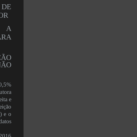
 DE
OR
E A
RA
ÇÃO
NÃO
 0,5%
utora
ita e
eição
) e o
datos
 2016