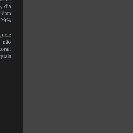
, dia
idata
0,29%
quele
s não
oral,
quais