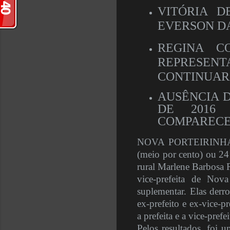
VITÓRIA D
EVERSON D
REGINA C
REPRESE
CONTINUAR
AUSÊNCIA D
DE 2016
COMPAREC
NOVA PORTEIRINHA (p
(meio por cento) ou 24
rural Marlene Barbosa R
vice-prefeita de Nov
suplementar. Elas derr
ex-prefeito e ex-vice-p
a prefeita e a vice-prefei
Pelos resultados, foi 