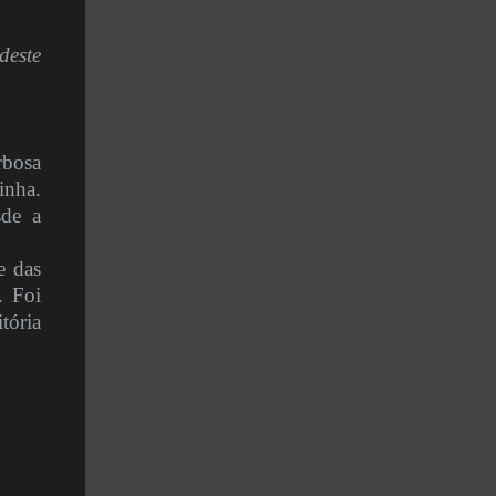
deste
rbosa
inha.
sde a
e das
. Foi
tória