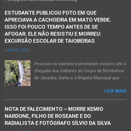
ficaram presas nas ferragens. Equipes do
Samu, da Polícia Militar, Polícia Civil e do 6º
ESTUDANTE PUBLICOU FOTO EM QUE
Pelotão do Corpo de Bombeiros Militar de
APRECIAVA A CACHOEIRA EM MATO VERDE.
Janaúba seguiram para o local. Uma mulher
ISSO FOI POUCO TEMPO ANTES DE SE
morreu e a outra vítima ficou gravemente
AFOGAR. ELE NÃO RESISTIU E MORREU:
ferida e foi levada pelos socorristas do Samu
EXCURSÃO ESCOLAR DE TAIOBEIRAS
para o hospital na cidade de Monte Azul. Essa
-
abril 28, 2026
vítima apresenta traumatismo cranioencefálico
grave e poderá ser transportada em aeronave
Pessoas na cachoeira prestaram socorro até a
do Suporte Aéreo Avançado de Vida (SAAV)
chegada dos militares do Corpo de Bombeiros
para unidade hospi...
de Janaúba, Samu e a Brigada Municipal que
auxiliaram no socorro, mas o jovem não
LEIA MAIS
resistiu e foi a óbito Foto álbum pessoal Kauan
Pereira Alves publicou em sua rede social a
foto em que apreciava a Cachoeira Maria Rosa,
NOTA DE FALECIMENTO – MORRE KEMIO
em Mato Verde, pouco tempo antes de se
NARDONE, FILHO DE ROSEANE E DO
afogar e depois vir a óbito nesta terça-feira, dia
RADIALISTA E FOTÓGRAFO SÍLVIO DA SILVA
28 de abril de 2026. Foto álbum pessoal Kauan