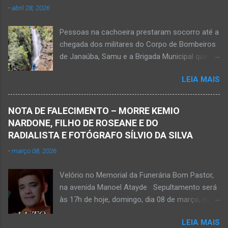
-
abril 28, 2026
Pessoas na cachoeira prestaram socorro até a
chegada dos militares do Corpo de Bombeiros
de Janaúba, Samu e a Brigada Municipal que
auxiliaram no socorro, mas o jovem não
LEIA MAIS
resistiu e foi a óbito Foto álbum pessoal Kauan
Pereira Alves publicou em sua rede social a
foto em que apreciava a Cachoeira Maria Rosa,
NOTA DE FALECIMENTO – MORRE KEMIO
em Mato Verde, pouco tempo antes de se
NARDONE, FILHO DE ROSEANE E DO
afogar e depois vir a óbito nesta terça-feira, dia
RADIALISTA E FOTÓGRAFO SÍLVIO DA SILVA
28 de abril de 2026. Foto álbum pessoal Kauan
-
março 08, 2026
Pereira Alves. Fotos CB Populares, Corpo de
Bombeiros Militar, Samu e Brigada Municipal
Velório no Memorial da Funerária Bom Pastor,
socorrem estudante que se afogou em
na avenida Manoel Atayde Sepultamento será
cachoeira em Mato Verde nesta terça-feira, dia
às 17h de hoje, domingo, dia 08 de março, no
28 de abril de 2026. Adolescente não resistiu e
cemitério Campo da Paz, na margem esquerda
foi a óbito. MATO VERDE (por Oliveira Júnior)
LEIA MAIS
da rodovia MG-401, saída de Janaúba para
– O que seria um dia de lazer, de conhecimento