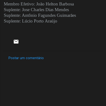
Membro Efetivo: João Helton Barbosa
Suplente: Jose Charles Dias Mendes
Suplente: Antônio Fagundes Guimarães
Suplente: Lúcio Porto Araújo
Postar um comentário
C
o
m
e
n
t
á